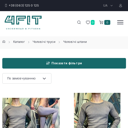
UA
+38 (063) 125 0 125
0
0
Каталог
Чоловічі труси
Чоловічі штани
Показати фільтри