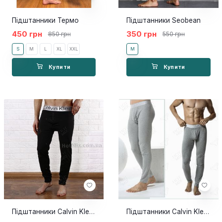
Підштанники Термо
Підштанники Seobean
450 грн
350 грн
850 грн
550 грн
S
M
L
XL
XXL
M
Купити
Купити
Підштанники Calvin Klein чорні х/б
Підштанники Calvin Klein сірі х/б