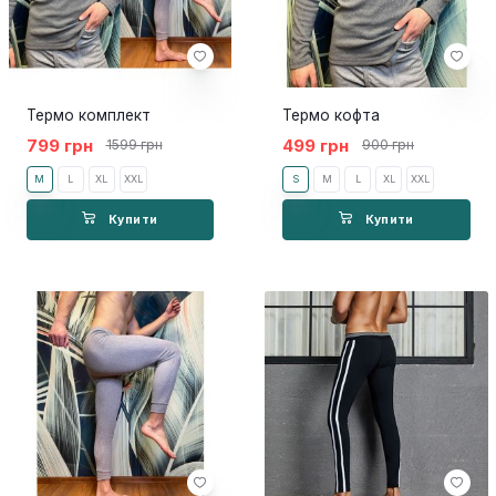
Термо комплект
Термо кофта
799 грн
499 грн
1599 грн
900 грн
M
L
XL
XXL
S
M
L
XL
XXL
Купити
Купити