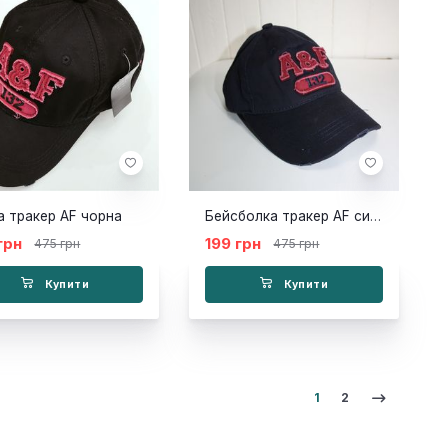
а тракер AF чорна
Бейсболка тракер AF синя
грн
199 грн
475 грн
475 грн
Купити
Купити
1
2