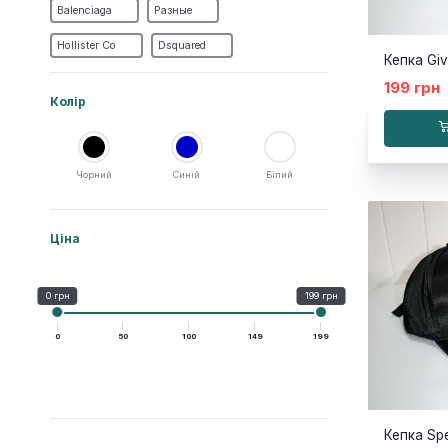
Balenciaga
Разные
Hollister Co
Dsquared
Кепка Gi
199 грн
Колір
Чорний
Синій
Білий
Ціна
0 грн
199 грн
0
50
100
149
199
Кепка Sp