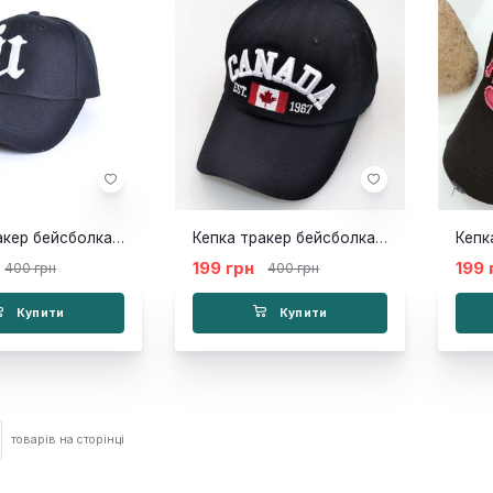
Кепка тракер бейсболка U чорна
Кепка тракер бейсболка Canada чорна
Кепк
199 грн
199 
400 грн
400 грн
Купити
Купити
товарів на сторінці