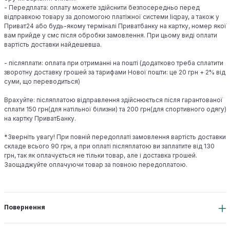
- Передплата: оплату можете здійснити безпосередньо перед
відправкою товару за допомогою платіжної системи liqpay, а також у
Приват24 або будь-якому терміналі Приватбанку на картку, номер якої
вам прийде у смс після обробки замовлення. При цьому виді оплати
вартість доставки найдешевша.
- післяплати: оплата при отриманні на пошті (додатково треба сплатити
зворотну доставку грошей за тарифами Нової пошти: це 20 грн + 2% від
суми, що переводиться)
Врахуйте: післяплатою відправлення здійснюється після гарантованої
сплати 150 грн(для натільної білизни) та 200 грн(для спортивного одягу)
на картку ПриватБанку.
*Зверніть увагу! При повній передоплаті замовлення вартість доставки
складе всього 90 грн, а при оплаті післяплатою ви заплатите від 130
грн, так як оплачується не тільки товар, але і доставка грошей.
Заощаджуйте оплачуючи товар за повною передоплатою.
Повернення