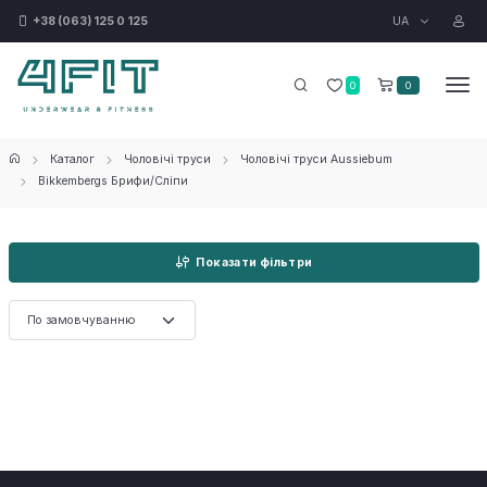
UA
+38 (063) 125 0 125
0
0
Каталог
Чоловічі труси
Чоловічі труси Aussiebum
Bikkembergs Брифи/Сліпи
Показати фільтри