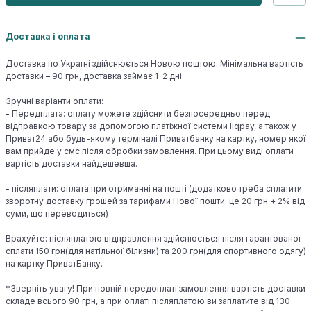
Доставка і оплата
Доставка по Україні здійснюється Новою поштою. Мінімальна вартість
доставки – 90 грн, доставка займає 1-2 дні.
Зручні варіанти оплати:
- Передплата: оплату можете здійснити безпосередньо перед
відправкою товару за допомогою платіжної системи liqpay, а також у
Приват24 або будь-якому терміналі Приватбанку на картку, номер якої
вам прийде у смс після обробки замовлення. При цьому виді оплати
вартість доставки найдешевша.
- післяплати: оплата при отриманні на пошті (додатково треба сплатити
зворотну доставку грошей за тарифами Нової пошти: це 20 грн + 2% від
суми, що переводиться)
Врахуйте: післяплатою відправлення здійснюється після гарантованої
сплати 150 грн(для натільної білизни) та 200 грн(для спортивного одягу)
на картку ПриватБанку.
*Зверніть увагу! При повній передоплаті замовлення вартість доставки
складе всього 90 грн, а при оплаті післяплатою ви заплатите від 130