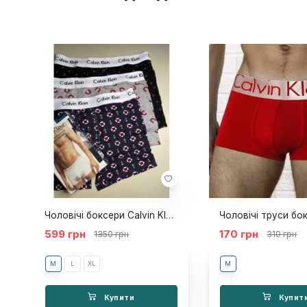
Чоловічі боксери Calvin Klein Fusion 3шт
599 грн
170 грн
1350 грн
310 грн
M
L
XL
M
Купити
Купит