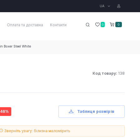
UA
Оплата та доставка
Контакти
0
0
n Boxer Steel White
Код товару:
138
 46%
Таблиця розмірів
Зверніть увагу: білизна маломірить