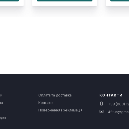
си
Оплата та доставка
КОНТАКТИ
на
Контакти
+38 (063) 12
Повернення і рекламація
4fitua@gma
одяг