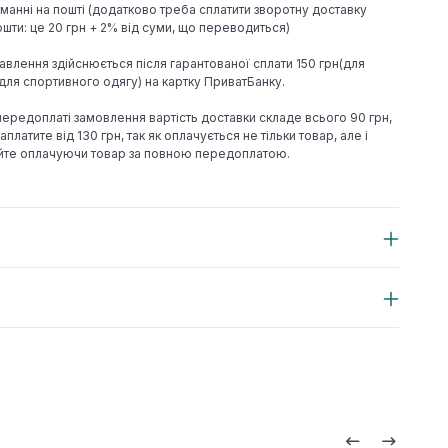
иманні на пошті (додатково треба сплатити зворотну доставку
шти: це 20 грн + 2% від суми, що переводиться)
авлення здійснюється після гарантованої сплати 150 грн(для
н(для спортивного одягу) на картку ПриватБанку.
 передоплаті замовлення вартість доставки складе всього 90 грн,
аплатите від 130 грн, так як оплачується не тільки товар, але і
йте оплачуючи товар за повною передоплатою.