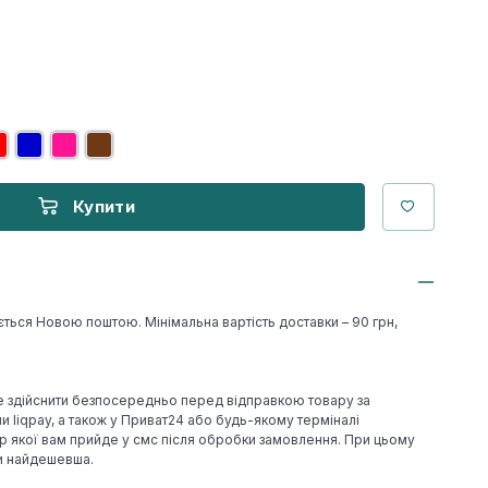
Купити
ється Новою поштою. Мінімальна вартість доставки – 90 грн,
е здійснити безпосередньо перед відправкою товару за
 liqpay, а також у Приват24 або будь-якому терміналі
р якої вам прийде у смс після обробки замовлення. При цьому
ки найдешевша.