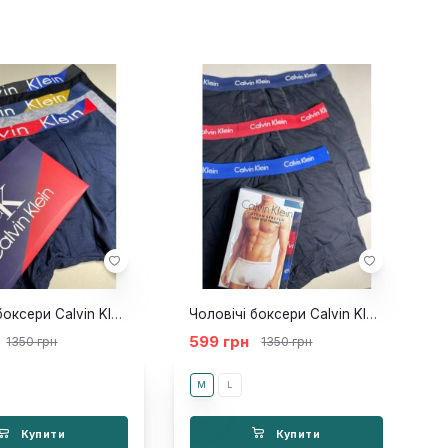
Чоловічі боксери Calvin Klein 3шт color
Чоловічі боксери Calvin Klein Black 3шт
599 грн
1350 грн
1350 грн
M
L
Купити
Купити