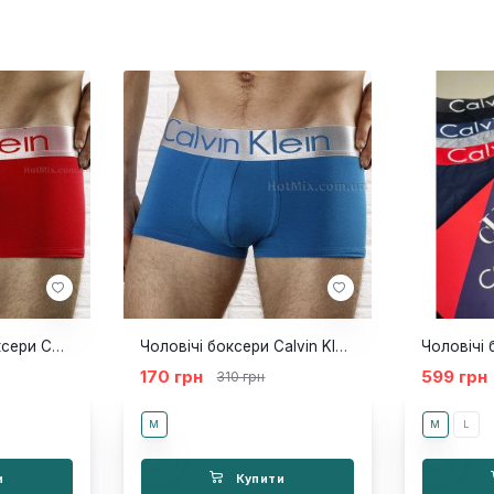
Чоловічі труси боксери Calvin Klein Boxer Steel Red
Чоловічі боксери Calvin Klein Boxer Steel Blue
170 грн
599 грн
310 грн
M
M
L
и
Купити