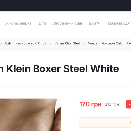
Жіноча білизна
Діти
Спортивний одяг
Взуття
Пляжний одяг
Calvin Klein Боксери/Хіпси
Calvin Klein Steel
Чоловічі боксери Calvin Klei
 Klein Boxer Steel White
170 грн
310 грн
-