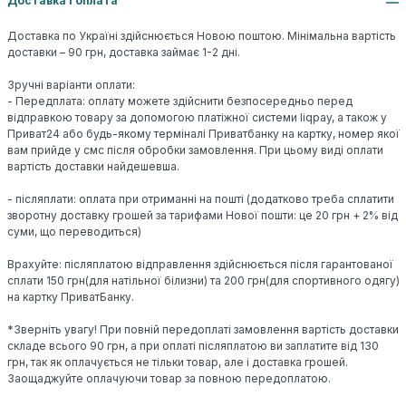
Доставка і оплата
Доставка по Україні здійснюється Новою поштою. Мінімальна вартість
доставки – 90 грн, доставка займає 1-2 дні.
Зручні варіанти оплати:
- Передплата: оплату можете здійснити безпосередньо перед
відправкою товару за допомогою платіжної системи liqpay, а також у
Приват24 або будь-якому терміналі Приватбанку на картку, номер якої
вам прийде у смс після обробки замовлення. При цьому виді оплати
вартість доставки найдешевша.
- післяплати: оплата при отриманні на пошті (додатково треба сплатити
зворотну доставку грошей за тарифами Нової пошти: це 20 грн + 2% від
суми, що переводиться)
Врахуйте: післяплатою відправлення здійснюється після гарантованої
сплати 150 грн(для натільної білизни) та 200 грн(для спортивного одягу)
на картку ПриватБанку.
*Зверніть увагу! При повній передоплаті замовлення вартість доставки
складе всього 90 грн, а при оплаті післяплатою ви заплатите від 130
грн, так як оплачується не тільки товар, але і доставка грошей.
Заощаджуйте оплачуючи товар за повною передоплатою.