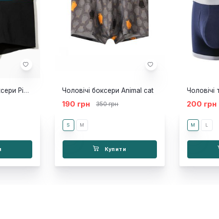
Чоловічі труси боксери Pink Hero black navy
Чоловічі боксери Animal cat
190 грн
200 грн
350 грн
S
M
M
L
и
Купити