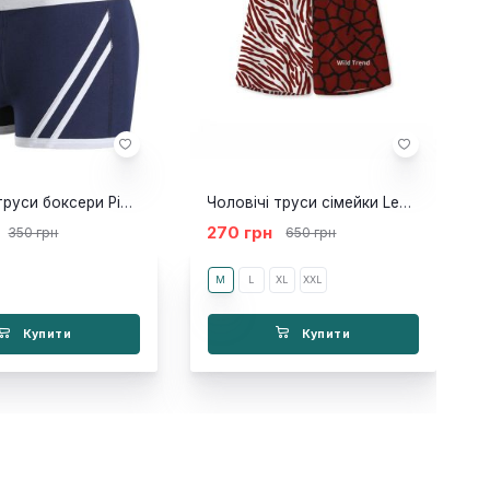
Чоловічі труси боксери Pink Hero New
Чоловічі труси сімейки Leo - zebra
270 грн
350 грн
650 грн
M
L
XL
XXL
Купити
Купити