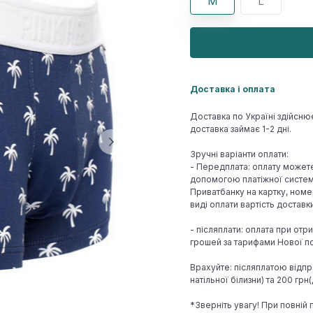
M
L
Доставка і оплата
Доставка по Україні здійсню
доставка займає 1-2 дні.
Зручні варіанти оплати:
- Передплата: оплату может
допомогою платіжної системи
Приватбанку на картку, номе
виді оплати вартість достав
- післяплати: оплата при отр
грошей за тарифами Нової по
Врахуйте: післяплатою відпр
натільної білизни) та 200 гр
*Зверніть увагу! При повній