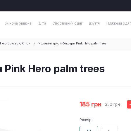
Жіноча білизна
Діти
Спортивний одяг
Взуття
Пляжний одяг
 Hero Боксери/Хіпси
Чоловічі труси боксери Pink Hero palm trees
 Pink Hero palm trees
185 грн
350 грн
Розмір: