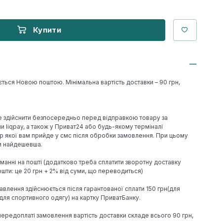
Купити
ється Новою поштою. Мінімальна вартість доставки – 90 грн,
е здійснити безпосередньо перед відправкою товару за
 liqpay, а також у Приват24 або будь-якому терміналі
р якої вам прийде у смс після обробки замовлення. При цьому
ки найдешевша.
иманні на пошті (додатково треба сплатити зворотну доставку
шти: це 20 грн + 2% від суми, що переводиться)
авлення здійснюється після гарантованої сплати 150 грн(для
н(для спортивного одягу) на картку ПриватБанку.
 передоплаті замовлення вартість доставки складе всього 90 грн,