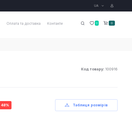
UA
Оплата та доставка
Контакти
0
0
Код товару:
100916
- 48%
Таблиця розмірів