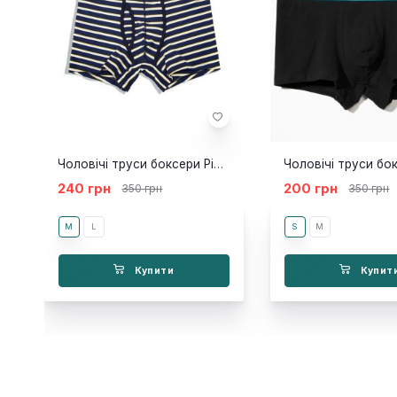
Чоловічі труси боксери Pink Hero Stripe darl blue
240 грн
200 грн
350 грн
350 грн
M
L
S
M
Купити
Купит