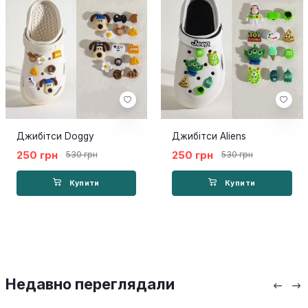
Джибітси Doggy
Джибітси Aliens
250 грн
250 грн
530 грн
530 грн
Купити
Купити
Недавно переглядали