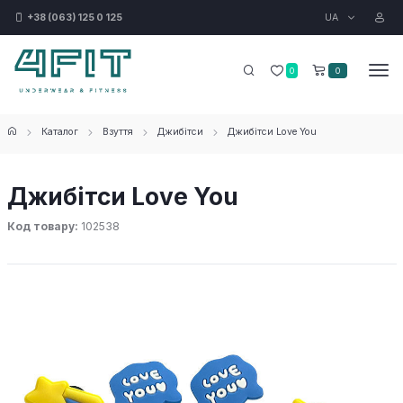
UA
+38 (063) 125 0 125
0
0
Каталог
Взуття
Джибітси
Джибітси Love You
Джибітси Love You
Код товару:
102538