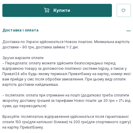
Купити
Доставка і оплата
Доставка по Україні здійснюється Новою поштою. Мінімальна вартість
доставки – 90 грн, доставка займає 1-2 дні.
Зручні варіанти оплати:
- Передплата: оплату можете здійснити безпосередньо перед
відправкою товару за допомогою платіжної системи liqpay, а також у
Приват24 або будь-якому терміналі Приватбанку на картку, номер якої
вам прийде у смс після обробки замовлення. При цьому виді оплати
вартість доставки найдешевша.
- післяплати: оплата при отриманні на пошті (додатково треба сплатити
зворотну доставку грошей за тарифами Нової пошти: це 20 грн + 2% від
суми, що переводиться)
Врахуйте: післяплатою відправлення здійснюється після гарантованої
сплати 150 грн(для натільної білизни) та 200 грн(для спортивного одягу)
на картку ПриватБанку.