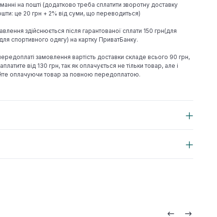
иманні на пошті (додатково треба сплатити зворотну доставку
шти: це 20 грн + 2% від суми, що переводиться)
авлення здійснюється після гарантованої сплати 150 грн(для
н(для спортивного одягу) на картку ПриватБанку.
 передоплаті замовлення вартість доставки складе всього 90 грн,
аплатите від 130 грн, так як оплачується не тільки товар, але і
йте оплачуючи товар за повною передоплатою.