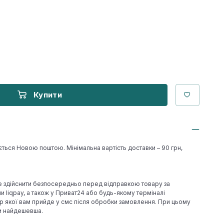
Купити
ється Новою поштою. Мінімальна вартість доставки – 90 грн,
е здійснити безпосередньо перед відправкою товару за
 liqpay, а також у Приват24 або будь-якому терміналі
р якої вам прийде у смс після обробки замовлення. При цьому
ки найдешевша.