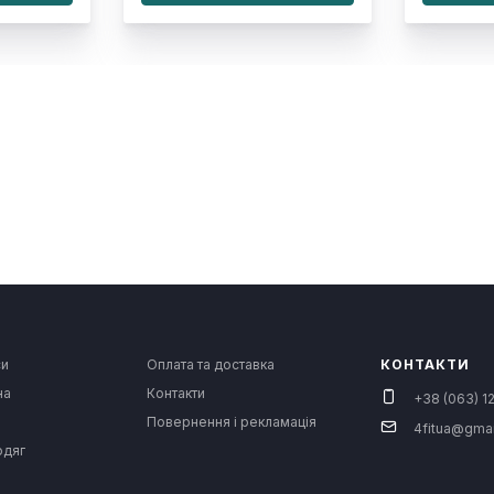
си
Оплата та доставка
КОНТАКТИ
на
Контакти
+38 (063) 12
Повернення і рекламація
4fitua@gma
одяг