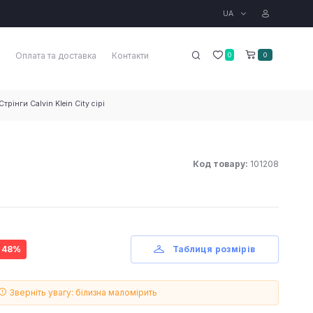
UA
Оплата та доставка
Контакти
0
0
Стрінги Calvin Klein City сірі
Код товару:
101208
- 48%
Таблиця розмірів
Зверніть увагу: білизна маломірить