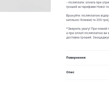
- післяплати: оплата при отр
грошей за тарифами Нової по
Врахуйте: післяплатою відпр
натільної білизни) та 200 гр
*Зверніть увагу! При повній
а при оплаті післяплатою ви з
доставка грошей. Заощаджу
Повернення
Опис