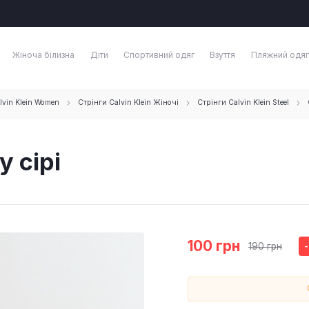
Жіноча білизна
Діти
Спортивний одяг
Взуття
Пляжний одяг
vin Klein Women
Стрінги Calvin Klein Жіночі
Стрінги Calvin Klein Steel
y сірі
100 грн
190 грн