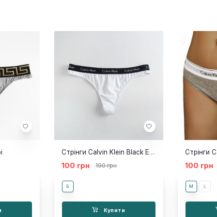
і
Стрінги Calvin Klein Black Empire білі
100 грн
100 грн
190 грн
S
M
L
и
Купити