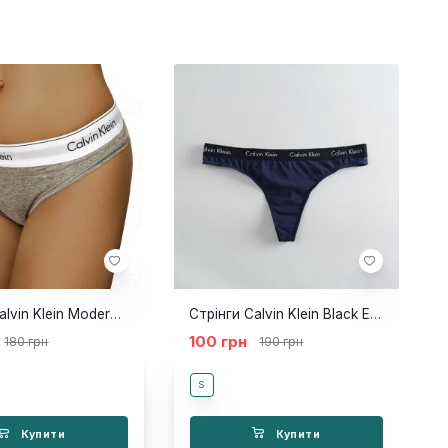
Стрінги Calvin Klein Modern сірі
Стрінги Calvin Klein Black Empire сині
100 грн
180 грн
190 грн
S
Купити
Купити