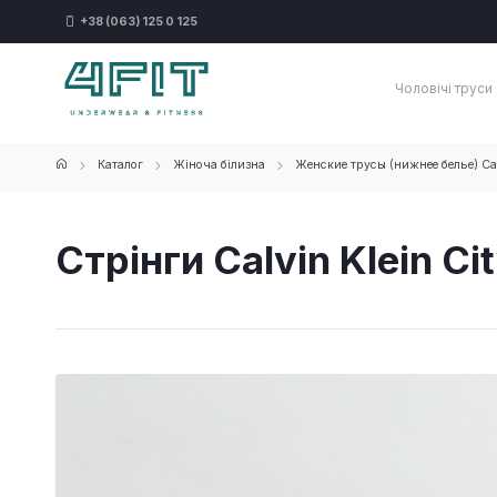
+38 (063) 125 0 125
Чоловічі труси
Каталог
Жіноча білизна
Женские трусы (нижнее белье) Cal
Стрінги Calvin Klein Cit