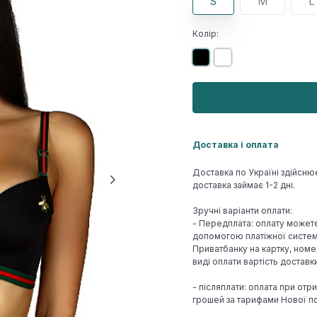
S
M
L
Колір:
Доставка і оплата
Доставка по Україні здійсню
доставка займає 1-2 дні.
Зручні варіанти оплати:
- Передплата: оплату может
допомогою платіжної системи
Приватбанку на картку, номе
виді оплати вартість достав
- післяплати: оплата при отр
грошей за тарифами Нової по