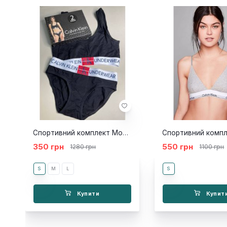
Спортивний комплект Monogram black 2шт
350 грн
550 грн
1280 грн
1100 грн
S
M
L
S
Купити
Купит