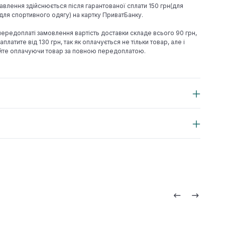
авлення здійснюється після гарантованої сплати 150 грн(для
н(для спортивного одягу) на картку ПриватБанку.
 передоплаті замовлення вартість доставки складе всього 90 грн,
аплатите від 130 грн, так як оплачується не тільки товар, але і
йте оплачуючи товар за повною передоплатою.