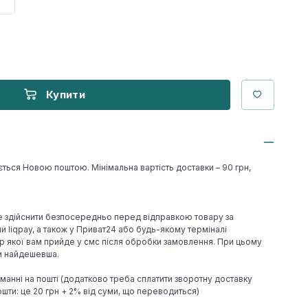
Купити
ється Новою поштою. Мінімальна вартість доставки – 90 грн,
е здійснити безпосередньо перед відправкою товару за
 liqpay, а також у Приват24 або будь-якому терміналі
р якої вам прийде у смс після обробки замовлення. При цьому
ки найдешевша.
иманні на пошті (додатково треба сплатити зворотну доставку
шти: це 20 грн + 2% від суми, що переводиться)