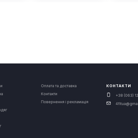
си
Оплата та доставка
КОНТАКТИ
на
Контакти
+38 (063) 12
Повернення і рекламація
4fitua@gma
одяг
г