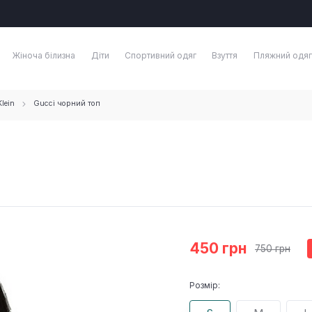
Жіноча білизна
Діти
Спортивний одяг
Взуття
Пляжний одяг
lein
Gucci чорний топ
450 грн
750 грн
Розмір: