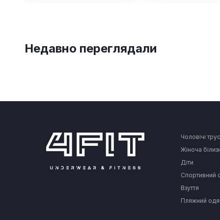
Недавно переглядали
Чоловічі тру
Жіноча білиз
Діти
Спортивний 
Взуття
Пляжний одя