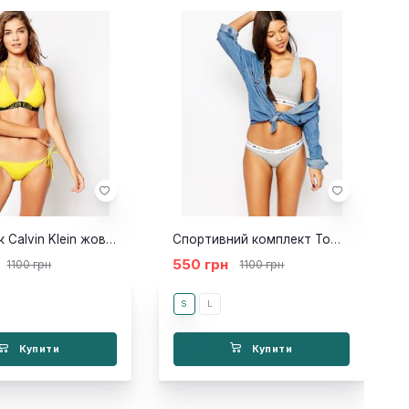
Купальник Calvin Klein жовтий
Спортивний комплект Tommy топ труси сірий
550 грн
1100 грн
1100 грн
S
L
Купити
Купити