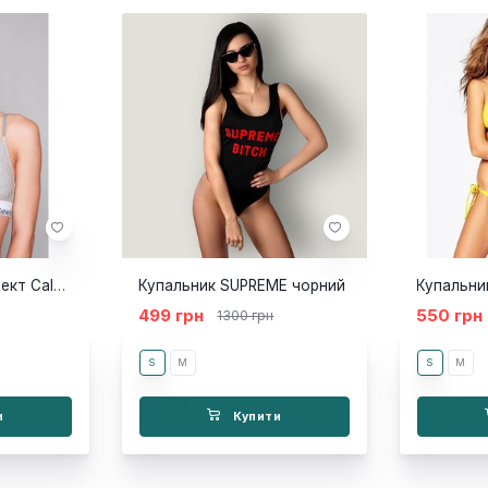
Спортивний комплект Calvin Klein ліф-топ стрінги сірий
Купальник SUPREME чорний
499 грн
550 грн
1300 грн
S
M
S
M
и
Купити