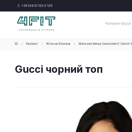
+38 (063) 125 0 125
Чоловічі труси
Каталог
Жіноча білизна
Женское белье (комплект) Calvin K
Gucci чорний топ