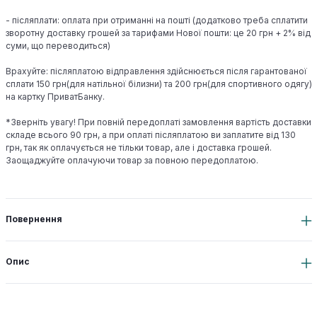
- післяплати: оплата при отриманні на пошті (додатково треба сплатити
зворотну доставку грошей за тарифами Нової пошти: це 20 грн + 2% від
суми, що переводиться)
Врахуйте: післяплатою відправлення здійснюється після гарантованої
сплати 150 грн(для натільної білизни) та 200 грн(для спортивного одягу)
на картку ПриватБанку.
*Зверніть увагу! При повній передоплаті замовлення вартість доставки
складе всього 90 грн, а при оплаті післяплатою ви заплатите від 130
грн, так як оплачується не тільки товар, але і доставка грошей.
Заощаджуйте оплачуючи товар за повною передоплатою.
Повернення
Опис