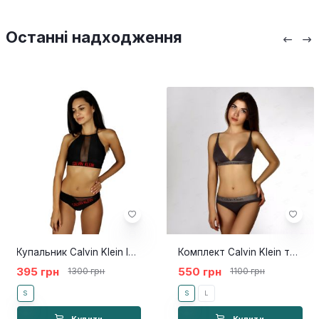
Останні надходження
Купальник Calvin Klein Intense Power Mesh Hipster чорний
Комплект Calvin Klein топ труси сірий
395 грн
550 грн
1300 грн
1100 грн
S
S
L