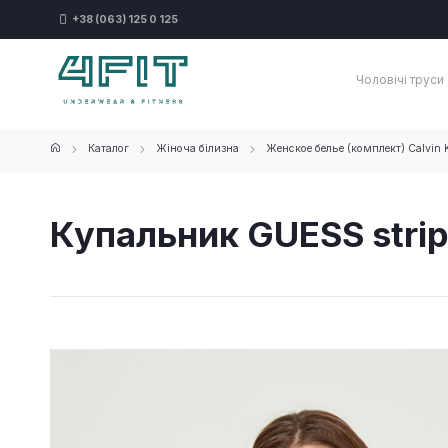
+38 (063) 125 0 125
Чоловічі труси
Каталог
Жіноча білизна
Женское белье (комплект) Calvin K
Купальник GUESS strip