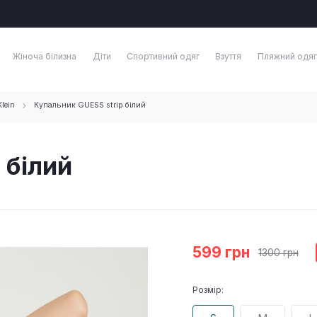
Жіноча білизна
Діти
Спортивний одяг
Взуття
Пляжний одяг
lein
Купальник GUESS strip білий
 білий
599 грн
1300 грн
Розмір: