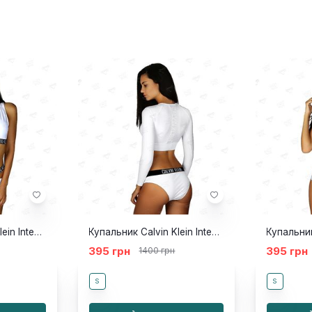
Купальник Calvin Klein Intense Power білий жилет
Купальник Calvin Klein Intense Power white жилет
395 грн
395 грн
1400 грн
S
S