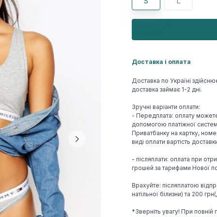
S
L
Доставка і оплата
Доставка по Україні здійсню
доставка займає 1-2 дні.
Зручні варіанти оплати:
- Передплата: оплату может
допомогою платіжної системи
Приватбанку на картку, номе
виді оплати вартість достав
- післяплати: оплата при отр
грошей за тарифами Нової по
Врахуйте: післяплатою відпр
натільної білизни) та 200 гр
*Зверніть увагу! При повній