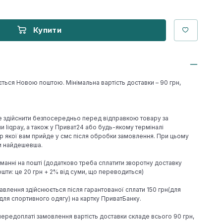
Купити
ється Новою поштою. Мінімальна вартість доставки – 90 грн,
е здійснити безпосередньо перед відправкою товару за
 liqpay, а також у Приват24 або будь-якому терміналі
р якої вам прийде у смс після обробки замовлення. При цьому
ки найдешевша.
иманні на пошті (додатково треба сплатити зворотну доставку
шти: це 20 грн + 2% від суми, що переводиться)
авлення здійснюється після гарантованої сплати 150 грн(для
н(для спортивного одягу) на картку ПриватБанку.
 передоплаті замовлення вартість доставки складе всього 90 грн,