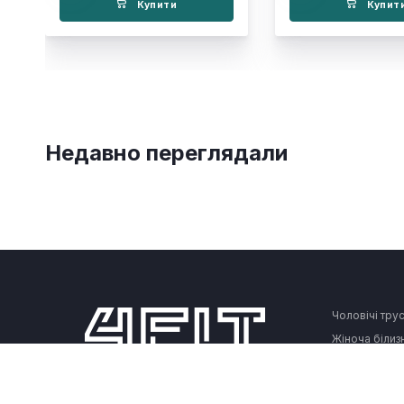
Купити
Купит
Недавно переглядали
Чоловічі тру
Жіноча білиз
Діти
Спортивний 