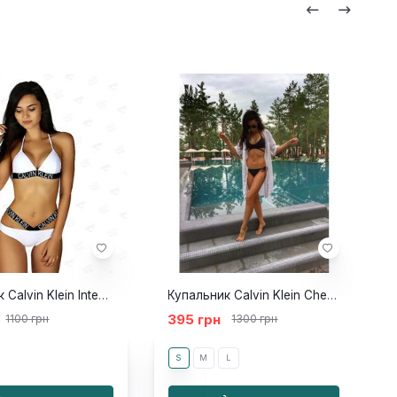
Купальник Calvin Klein Intense Power білий ліф
Купальник Calvin Klein Cheeky String Side чорний
395 грн
1100 грн
1300 грн
S
M
L