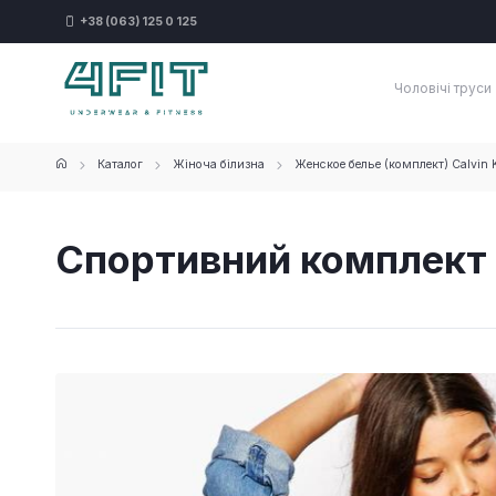
+38 (063) 125 0 125
Чоловічі труси
Каталог
Жіноча білизна
Женское белье (комплект) Calvin K
Спортивний комплект 