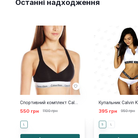
Останні надходження
Спортивний комплект Calvin Klein Топ Стрінги чорний чашка
550 грн
395 грн
1100 грн
950 грн
L
S
L