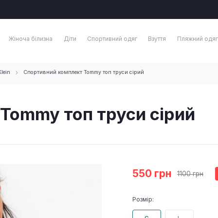
Жіноча білизна
Діти
Спортивний одяг
Взуття
Пляжний одяг
lein
Спортивний комплект Tommy топ труси сірий
Tommy топ труси сірий
550 грн
1100 грн
Розмір: