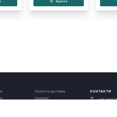
и
Купити
си
Оплата та доставка
КОНТАКТИ
на
Контакти
+38 (063) 12
Повернення і рекламація
4fitua@gma
одяг