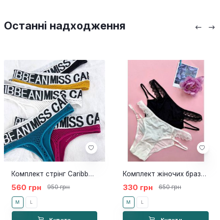
Останні надходження
Комплект стрінг Caribbean 4 шт
Комплект жіночих бразильян Mune
560 грн
330 грн
950 грн
650 грн
M
L
M
L