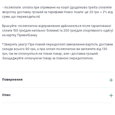
- післяплати: оплата при отриманні на пошті (додатково треба сплатити
зворотну доставку грошей за тарифами Нової пошти: це 20 грн + 2% від
суми, що переводиться)
Врахуйте: післяплатою відправлення здійснюється після гарантованої
сплати 150 грн(для натільної білизни) та 200 грн(для спортивного одягу)
на картку ПриватБанку.
*Зверніть увагу! При повній передоплаті замовлення вартість доставки
складе всього 90 грн, а при оплаті післяплатою ви заплатите від 130
грн, так як оплачується не тільки товар, але і доставка грошей.
Заощаджуйте оплачуючи товар за повною передоплатою.
Повернення
Опис