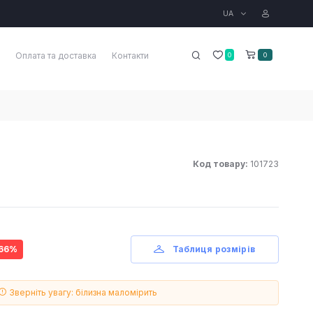
UA
Оплата та доставка
Контакти
0
0
Код товару:
101723
 66%
Таблиця розмірів
авлений один з доступних варіантів кольору
Зверніть увагу: білизна маломірить