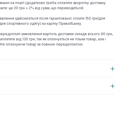
иманні на пошті (додатково треба сплатити зворотну доставку
шти: це 20 грн + 2% від суми, що переводиться)
авлення здійснюється після гарантованої сплати 150 грн(для
н(для спортивного одягу) на картку ПриватБанку.
 передоплаті замовлення вартість доставки складе всього 90 грн,
аплатите від 130 грн, так як оплачується не тільки товар, але і
йте оплачуючи товар за повною передоплатою.