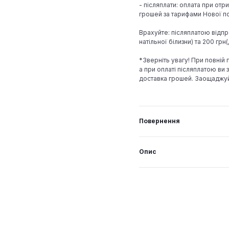
- післяплати: оплата при отр
грошей за тарифами Нової по
Врахуйте: післяплатою відпр
натільної білизни) та 200 гр
*Зверніть увагу! При повній
а при оплаті післяплатою ви з
доставка грошей. Заощаджу
Повернення
Опис