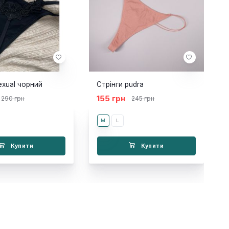
exual чорний
Стрінги pudra
155 грн
290 грн
245 грн
M
L
Купити
Купити