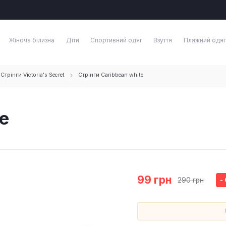
Жіноча білизна
Діти
Спортивний одяг
Взуття
Пляжний одяг
Стрінги Victoria's Secret
Стрінги Caribbean white
e
99 грн
290 грн
-
На відео предст