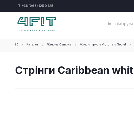
+38 (063) 125 0 125
Чоловічі труси
Каталог
Жіноча білизна
Жіночі труси Victoria's Secret
Стрінги Caribbean whit