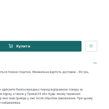
Купити
ється Новою поштою. Мінімальна вартість доставки – 90 грн,
е здійснити безпосередньо перед відправкою товару за
 liqpay, а також у Приват24 або будь-якому терміналі
р якої вам прийде у смс після обробки замовлення. При цьому
ки найдешевша.