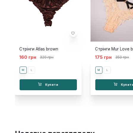
Стрінги Atlas brown
Стрінги Mur Love b
160 грн
175 грн
320 грн
350 грн
M
L
M
L
Купити
Купит