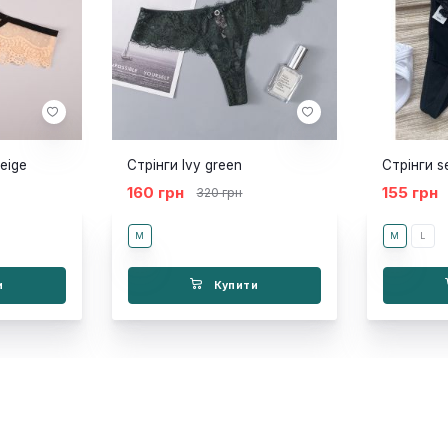
eige
Стрінги Ivy green
Стрінги s
160 грн
155 грн
320 грн
M
M
L
и
Купити