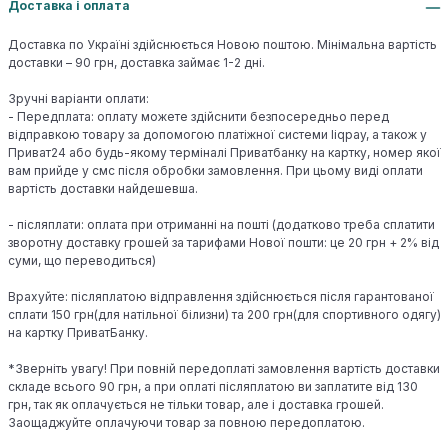
Доставка і оплата
Доставка по Україні здійснюється Новою поштою. Мінімальна вартість
доставки – 90 грн, доставка займає 1-2 дні.
Зручні варіанти оплати:
- Передплата: оплату можете здійснити безпосередньо перед
відправкою товару за допомогою платіжної системи liqpay, а також у
Приват24 або будь-якому терміналі Приватбанку на картку, номер якої
вам прийде у смс після обробки замовлення. При цьому виді оплати
вартість доставки найдешевша.
- післяплати: оплата при отриманні на пошті (додатково треба сплатити
зворотну доставку грошей за тарифами Нової пошти: це 20 грн + 2% від
суми, що переводиться)
Врахуйте: післяплатою відправлення здійснюється після гарантованої
сплати 150 грн(для натільної білизни) та 200 грн(для спортивного одягу)
на картку ПриватБанку.
*Зверніть увагу! При повній передоплаті замовлення вартість доставки
складе всього 90 грн, а при оплаті післяплатою ви заплатите від 130
грн, так як оплачується не тільки товар, але і доставка грошей.
Заощаджуйте оплачуючи товар за повною передоплатою.