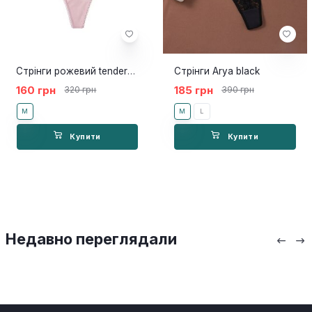
Стрінги рожевий tenderness
Стрінги Arya black
160 грн
185 грн
320 грн
390 грн
M
M
L
Купити
Купити
Недавно переглядали