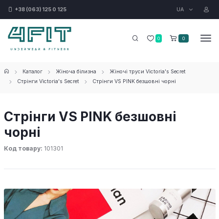
UA
+38 (063) 125 0 125
0
0
Каталог
Жіноча білизна
Жіночі труси Victoria's Secret
Стрінги Victoria's Secret
Стрінги VS PINK безшовні чорні
Стрінги VS PINK безшовні
чорні
Код товару:
101301