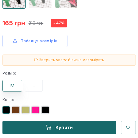
165 грн
310 грн
- 47%
Таблиця розмірів
Зверніть увагу: білизна маломірить
Розмір:
M
L
Колір:
Купити