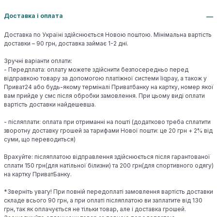
Доставка і оплата
Доставка по Україні здійснюється Новою поштою. Мінімальна вартість
доставки – 90 грн, доставка займає 1-2 дні.
Зручні варіанти оплати:
- Передплата: оплату можете здійснити безпосередньо перед
відправкою товару за допомогою платіжної системи liqpay, а також у
Приват24 або будь-якому терміналі Приватбанку на картку, номер якої
вам прийде у смс після обробки замовлення. При цьому виді оплати
вартість доставки найдешевша.
- післяплати: оплата при отриманні на пошті (додатково треба сплатити
зворотну доставку грошей за тарифами Нової пошти: це 20 грн + 2% від
суми, що переводиться)
Врахуйте: післяплатою відправлення здійснюється після гарантованої
сплати 150 грн(для натільної білизни) та 200 грн(для спортивного одягу)
на картку ПриватБанку.
*Зверніть увагу! При повній передоплаті замовлення вартість доставки
складе всього 90 грн, а при оплаті післяплатою ви заплатите від 130
грн, так як оплачується не тільки товар, але і доставка грошей.