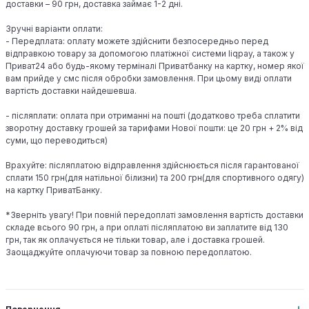
доставки – 90 грн, доставка займає 1-2 дні.
Зручні варіанти оплати:
- Передплата: оплату можете здійснити безпосередньо перед
відправкою товару за допомогою платіжної системи liqpay, а також у
Приват24 або будь-якому терміналі Приватбанку на картку, номер якої
вам прийде у смс після обробки замовлення. При цьому виді оплати
вартість доставки найдешевша.
- післяплати: оплата при отриманні на пошті (додатково треба сплатити
зворотну доставку грошей за тарифами Нової пошти: це 20 грн + 2% від
суми, що переводиться)
Врахуйте: післяплатою відправлення здійснюється після гарантованої
сплати 150 грн(для натільної білизни) та 200 грн(для спортивного одягу)
на картку ПриватБанку.
*Зверніть увагу! При повній передоплаті замовлення вартість доставки
складе всього 90 грн, а при оплаті післяплатою ви заплатите від 130
грн, так як оплачується не тільки товар, але і доставка грошей.
Заощаджуйте оплачуючи товар за повною передоплатою.