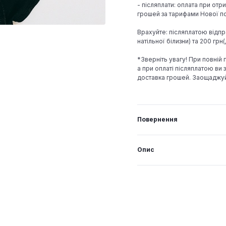
- післяплати: оплата при отр
грошей за тарифами Нової по
Врахуйте: післяплатою відпр
натільної білизни) та 200 гр
*Зверніть увагу! При повній
а при оплаті післяплатою ви з
доставка грошей. Заощаджу
Повернення
Опис