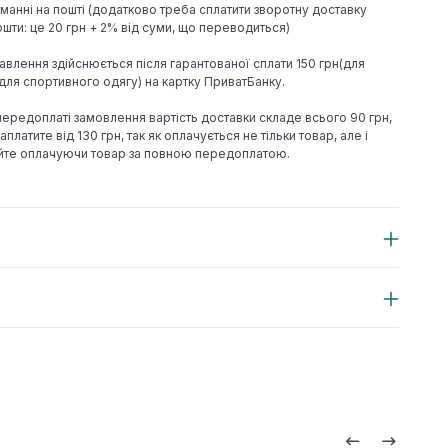
иманні на пошті (додатково треба сплатити зворотну доставку
шти: це 20 грн + 2% від суми, що переводиться)
авлення здійснюється після гарантованої сплати 150 грн(для
н(для спортивного одягу) на картку ПриватБанку.
 передоплаті замовлення вартість доставки складе всього 90 грн,
аплатите від 130 грн, так як оплачується не тільки товар, але і
йте оплачуючи товар за повною передоплатою.