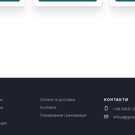
си
Оплата та доставка
КОНТАКТИ
на
Контакти
+38 (063) 12
Повернення і рекламація
4fitua@gma
одяг