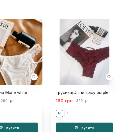
на Mune white
Трусики/Сліпи spicy purple
160 грн
290 грн
320 грн
M
L
Купити
Купити