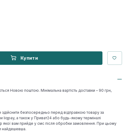
Купити
ється Новою поштою. Мінімальна вартість доставки – 90 грн,
е здійснити безпосередньо перед відправкою товару за
 liqpay, а також у Приват24 або будь-якому терміналі
р якої вам прийде у смс після обробки замовлення. При цьому
ки найдешевша.