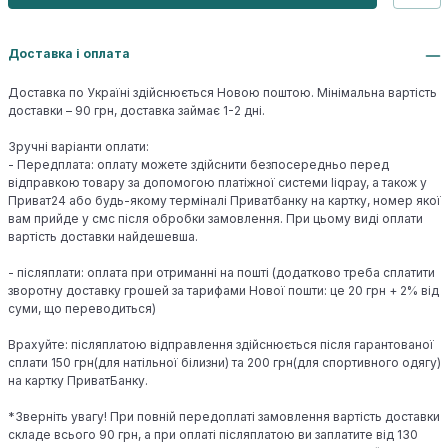
Доставка і оплата
Доставка по Україні здійснюється Новою поштою. Мінімальна вартість
доставки – 90 грн, доставка займає 1-2 дні.
Зручні варіанти оплати:
- Передплата: оплату можете здійснити безпосередньо перед
відправкою товару за допомогою платіжної системи liqpay, а також у
Приват24 або будь-якому терміналі Приватбанку на картку, номер якої
вам прийде у смс після обробки замовлення. При цьому виді оплати
вартість доставки найдешевша.
- післяплати: оплата при отриманні на пошті (додатково треба сплатити
зворотну доставку грошей за тарифами Нової пошти: це 20 грн + 2% від
суми, що переводиться)
Врахуйте: післяплатою відправлення здійснюється після гарантованої
сплати 150 грн(для натільної білизни) та 200 грн(для спортивного одягу)
на картку ПриватБанку.
*Зверніть увагу! При повній передоплаті замовлення вартість доставки
складе всього 90 грн, а при оплаті післяплатою ви заплатите від 130