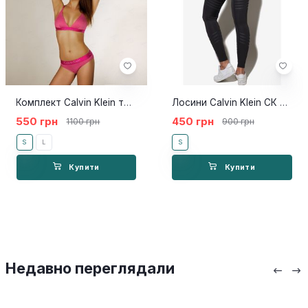
Комплект Calvin Klein топ труси маджента
Лосини Calvin Klein СК чорні
550 грн
450 грн
1100 грн
900 грн
S
L
S
Купити
Купити
Недавно переглядали