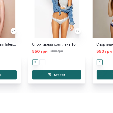
Комплект Calvin Klein Intense Power топ стрінги
Спортивний комплект Tommy топ труси сірий
550 грн
550 грн
1100 грн
S
L
S
и
Купити