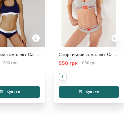
Спортивний комплект Calvin Klein Топ Труси синій
Спортивний комплект Calvin Klein Monogram сірий Топ-ліф стрінги
550 грн
1100 грн
1100 грн
S
Купити
Купити