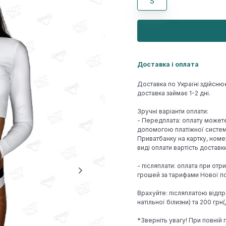
S
Доставка і оплата
Доставка по Україні здійсню
доставка займає 1-2 дні.
Зручні варіанти оплати:
- Передплата: оплату может
допомогою платіжної системи
Приватбанку на картку, номе
виді оплати вартість достав
- післяплати: оплата при отр
грошей за тарифами Нової по
Врахуйте: післяплатою відпр
натільної білизни) та 200 гр
*Зверніть увагу! При повній