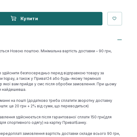
Купити
ється Новою поштою. Мінімальна вартість доставки – 90 грн,
е здійснити безпосередньо перед відправкою товару за
 liqpay, а також у Приват24 або будь-якому терміналі
р якої вам прийде у смс після обробки замовлення. При цьому
ки найдешевша.
иманні на пошті (додатково треба сплатити зворотну доставку
шти: це 20 грн + 2% від суми, що переводиться)
авлення здійснюється після гарантованої сплати 150 грн(для
н(для спортивного одягу) на картку ПриватБанку.
 передоплаті замовлення вартість доставки складе всього 90 грн,