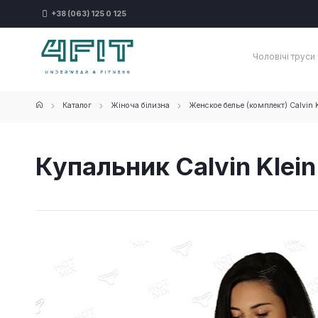
+38 (063) 125 0 125
Чоловічі труси
Каталог
Жіноча білизна
Женское белье (комплект) Calvin K
Купальник Calvin Klein