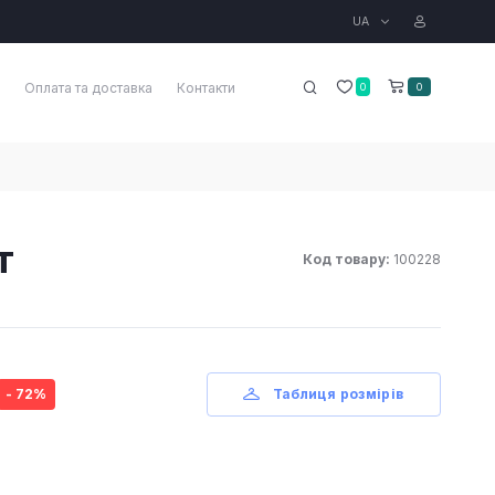
UA
Оплата та доставка
Контакти
0
0
т
Код товару:
100228
- 72%
Таблиця розмірів