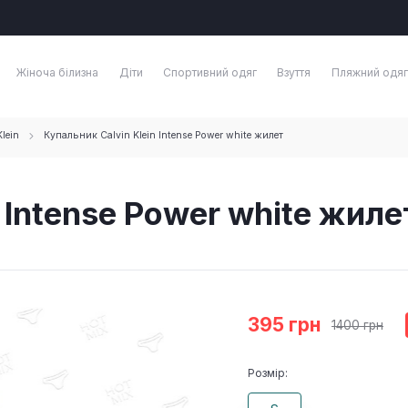
Жіноча білизна
Діти
Спортивний одяг
Взуття
Пляжний одяг
lein
Купальник Calvin Klein Intense Power white жилет
 Intense Power white жиле
395 грн
1400 грн
Розмір: