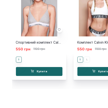
Спортивний комплект Calvin Klein ліф-топ стрінги сірий
550 грн
550 грн
1100 грн
1100 грн
S
S
L
Купити
Купит