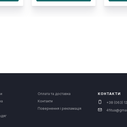
си
Оплата та доставка
КОНТАКТИ
на
Контакти
+38 (063) 12
Повернення і рекламація
4fitua@gma
одяг