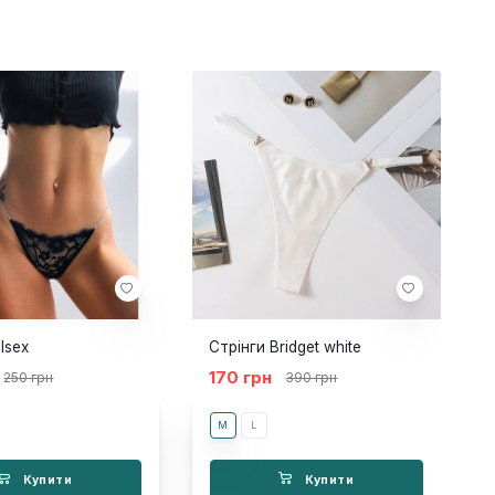
llsex
Стрінги Bridget white
170 грн
250 грн
390 грн
M
L
Купити
Купити