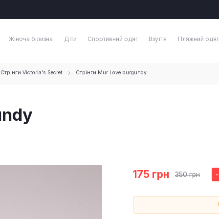
Жіноча білизна
Діти
Спортивний одяг
Взуття
Пляжний одяг
Стрінги Victoria's Secret
Стрінги Mur Love burgundy
undy
175 грн
350 грн