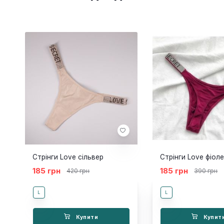
Стрінги Love сільвер
Стрінги Love фіол
185 грн
185 грн
420 грн
390 грн
L
L
Купити
Купит