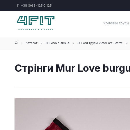
+38 (063) 125 0 125
Чоловічі труси
Каталог
Жіноча білизна
Жіночі труси Victoria's Secret
Стрінги Mur Love burg