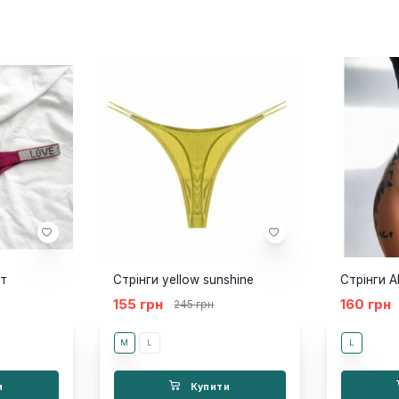
ет
Стрінги yellow sunshine
Стрінги A
155 грн
160 грн
245 грн
M
L
L
и
Купити