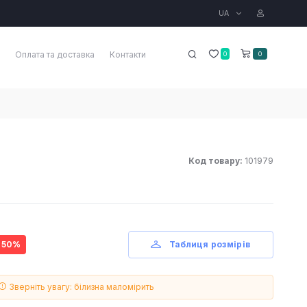
UA
Оплата та доставка
Контакти
0
0
Код товару:
101979
- 50%
Таблиця розмірів
Зверніть увагу: білизна маломірить