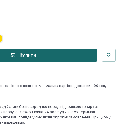
Купити
ється Новою поштою. Мінімальна вартість доставки – 90 грн,
е здійснити безпосередньо перед відправкою товару за
 liqpay, а також у Приват24 або будь-якому терміналі
р якої вам прийде у смс після обробки замовлення. При цьому
ки найдешевша.