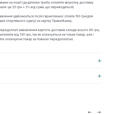
иманні на пошті (додатково треба сплатити зворотну доставку
шти: це 20 грн + 2% від суми, що переводиться)
авлення здійснюється після гарантованої сплати 150 грн(для
н(для спортивного одягу) на картку ПриватБанку.
 передоплаті замовлення вартість доставки складе всього 90 грн,
аплатите від 130 грн, так як оплачується не тільки товар, але і
йте оплачуючи товар за повною передоплатою.