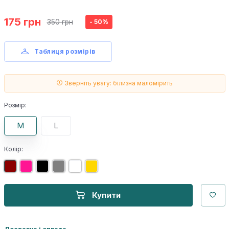
175 грн
350 грн
- 50%
Таблиця розмірів
Зверніть увагу: білизна маломірить
Розмір:
M
L
Колір:
Купити