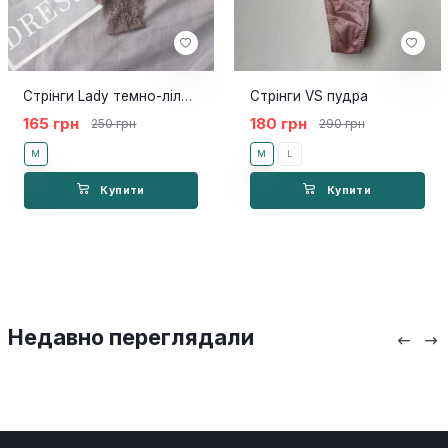
Стрінги Lady темно-ліловий
Стрінги VS пудра
165 грн
180 грн
250 грн
290 грн
M
M
L
Купити
Купити
Недавно переглядали