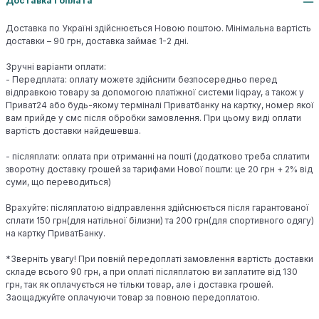
Доставка і оплата
Доставка по Україні здійснюється Новою поштою. Мінімальна вартість
доставки – 90 грн, доставка займає 1-2 дні.
Зручні варіанти оплати:
- Передплата: оплату можете здійснити безпосередньо перед
відправкою товару за допомогою платіжної системи liqpay, а також у
Приват24 або будь-якому терміналі Приватбанку на картку, номер якої
вам прийде у смс після обробки замовлення. При цьому виді оплати
вартість доставки найдешевша.
- післяплати: оплата при отриманні на пошті (додатково треба сплатити
зворотну доставку грошей за тарифами Нової пошти: це 20 грн + 2% від
суми, що переводиться)
Врахуйте: післяплатою відправлення здійснюється після гарантованої
сплати 150 грн(для натільної білизни) та 200 грн(для спортивного одягу)
на картку ПриватБанку.
*Зверніть увагу! При повній передоплаті замовлення вартість доставки
складе всього 90 грн, а при оплаті післяплатою ви заплатите від 130
грн, так як оплачується не тільки товар, але і доставка грошей.
Заощаджуйте оплачуючи товар за повною передоплатою.