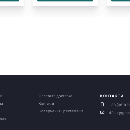
си
Оплата та доставка
КОНТАКТИ
на
Контакти
+38 (063) 12
Повернення і рекламація
4fitua@gma
одяг