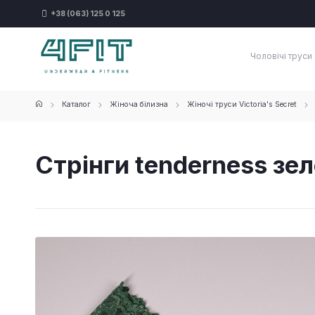
+38 (063) 125 0 125
Чоловічі труси
Каталог
Жіноча білизна
Жіночі труси Victoria's Secret
Стрінги tenderness зе