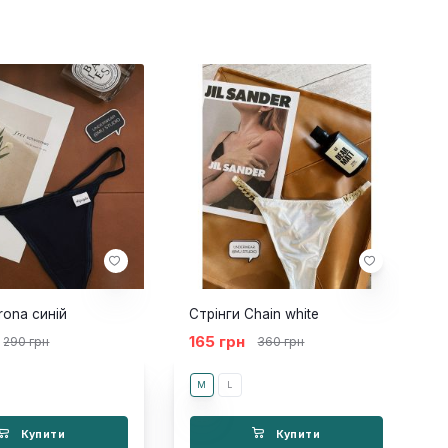
rona синій
Стрінги Chain white
165 грн
290 грн
360 грн
M
L
Купити
Купити