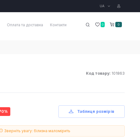
UA
Оплата та доставка
Контакти
0
0
Код товару:
101863
 70%
Таблиця розмірів
Зверніть увагу: білизна маломірить