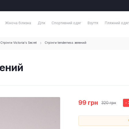
Жіноча білизна
Діти
Спортивний одяг
Взуття
Пляжний одяг
Стрінги Victoria's Secret
Стрінги tenderness зелений
лений
99 грн
320 грн
-