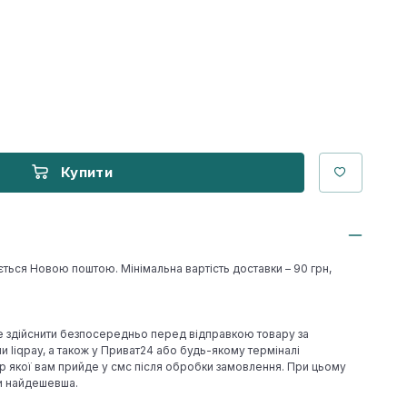
Купити
ється Новою поштою. Мінімальна вартість доставки – 90 грн,
е здійснити безпосередньо перед відправкою товару за
 liqpay, а також у Приват24 або будь-якому терміналі
р якої вам прийде у смс після обробки замовлення. При цьому
ки найдешевша.