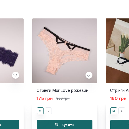
Стрінги Mur Love рожевий
Стрінги A
175 грн
160 грн
320 грн
M
L
M
L
и
Купити