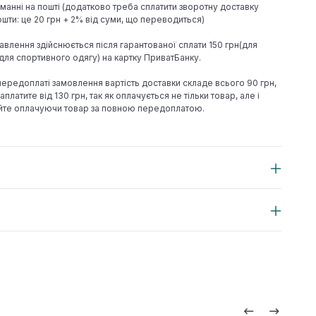
иманні на пошті (додатково треба сплатити зворотну доставку
шти: це 20 грн + 2% від суми, що переводиться)
авлення здійснюється після гарантованої сплати 150 грн(для
н(для спортивного одягу) на картку ПриватБанку.
 передоплаті замовлення вартість доставки складе всього 90 грн,
аплатите від 130 грн, так як оплачується не тільки товар, але і
йте оплачуючи товар за повною передоплатою.