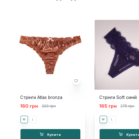
Стрінги Atlas bronza
Стрінги Soft синій
160 грн
165 грн
320 грн
275 грн
M
L
M
L
Купити
Купит