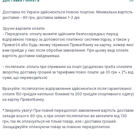
Доставка і оплата
Доставка по Україні здійснюється Новою поштою. Мінімальна вартість
доставки – 90 грн, доставка займає 1-2 дні.
Зручні варіанти оплати:
- Передплата: оплату можете здійснити безпосередньо перед
відправкою товару за допомогою платіжної системи liqpay, а також у
Приват24 або будь-якому терміналі Приватбанку на картку, номер якої
вам прийде у смс після обробки замовлення. При цьому виді оплати
вартість доставки найдешевша.
- післяплати: оплата при отриманні на пошті (додатково треба сплатити
зворотну доставку грошей за тарифами Нової пошти: це 20 грн + 2% від
суми, що переводиться)
Врахуйте: післяплатою відправлення здійснюється після гарантованої
сплати 150 грн(для натільної білизни) та 200 грн(для спортивного одягу)
на картку ПриватБанку.
*Зверніть увагу! При повній передоплаті замовлення вартість доставки
складе всього 90 грн, а при оплаті післяплатою ви заплатите від 130
грн, так як оплачується не тільки товар, але і доставка грошей.
Заощаджуйте оплачуючи товар за повною передоплатою.