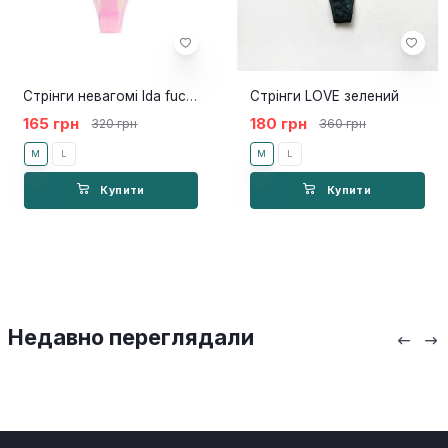
Стрінги невагомі Ida fuchsia
Стрінги LOVE зелений
165 грн
180 грн
320 грн
360 грн
M
L
M
L
Купити
Купити
Недавно переглядали