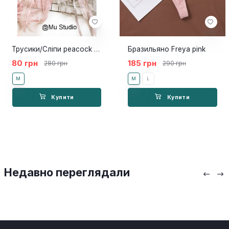
Трусики/Сліпи peacock white
Бразильяно Freya pink
80 грн
185 грн
280 грн
290 грн
M
M
L
Купити
Купити
Недавно переглядали