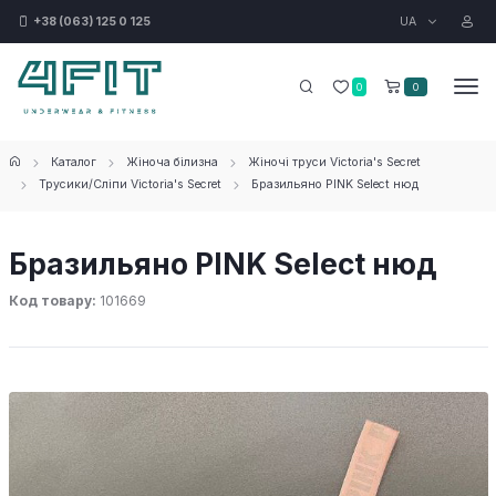
UA
+38 (063) 125 0 125
0
0
Каталог
Жіноча білизна
Жіночі труси Victoria's Secret
Трусики/Сліпи Victoria's Secret
Бразильяно PINK Select нюд
Бразильяно PINK Select нюд
Код товару:
101669