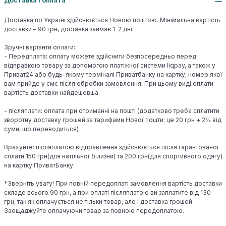
Доставка і оплата
Доставка по Україні здійснюється Новою поштою. Мінімальна вартість
доставки – 90 грн, доставка займає 1-2 дні.
Зручні варіанти оплати:
- Передплата: оплату можете здійснити безпосередньо перед
відправкою товару за допомогою платіжної системи liqpay, а також у
Приват24 або будь-якому терміналі Приватбанку на картку, номер якої
вам прийде у смс після обробки замовлення. При цьому виді оплати
вартість доставки найдешевша.
- післяплати: оплата при отриманні на пошті (додатково треба сплатити
зворотну доставку грошей за тарифами Нової пошти: це 20 грн + 2% від
суми, що переводиться)
Врахуйте: післяплатою відправлення здійснюється після гарантованої
сплати 150 грн(для натільної білизни) та 200 грн(для спортивного одягу)
на картку ПриватБанку.
*Зверніть увагу! При повній передоплаті замовлення вартість доставки
складе всього 90 грн, а при оплаті післяплатою ви заплатите від 130
грн, так як оплачується не тільки товар, але і доставка грошей.
Заощаджуйте оплачуючи товар за повною передоплатою.