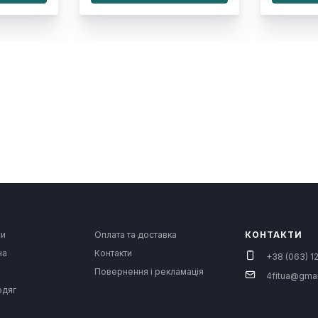
си
Оплата та доставка
КОНТАКТИ
на
Контакти
+38 (063) 12
Повернення і рекламація
4fitua@gma
одяг