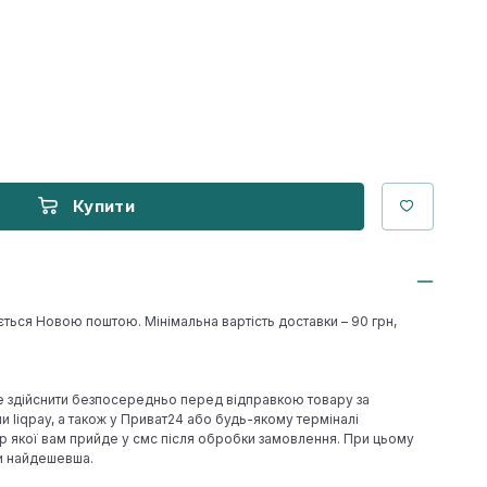
Купити
ється Новою поштою. Мінімальна вартість доставки – 90 грн,
е здійснити безпосередньо перед відправкою товару за
 liqpay, а також у Приват24 або будь-якому терміналі
р якої вам прийде у смс після обробки замовлення. При цьому
ки найдешевша.