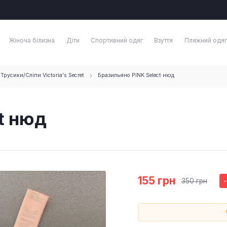
Жіноча білизна
Діти
Спортивний одяг
Взуття
Пляжний одяг
Трусики/Сліпи Victoria's Secret
Бразильяно PINK Select нюд
t нюд
155 грн
350 грн