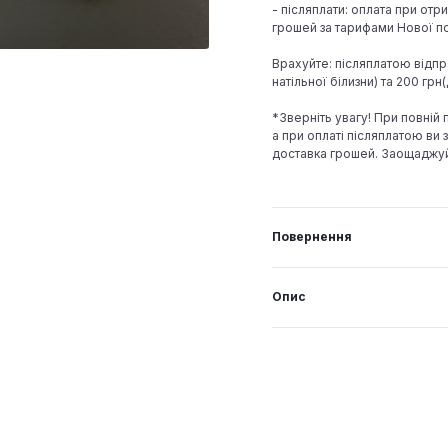
- післяплати: оплата при отр
грошей за тарифами Нової по
Врахуйте: післяплатою відпр
натільної білизни) та 200 гр
*Зверніть увагу! При повній
а при оплаті післяплатою ви з
доставка грошей. Заощаджу
Повернення
Опис