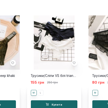
eep khaki
Трусики/Сліпи VS білі triangle
155 грн
80 грн
250 грн
M
L
M
и
Купити