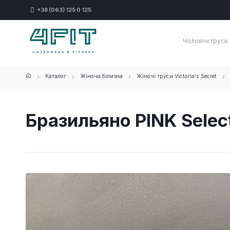
+38 (063) 125 0 125
Чоловічі труси
Каталог
Жіноча білизна
Жіночі труси Victoria's Secret
Бразильяно PINK Selec