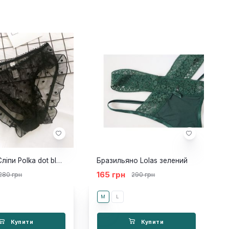
Трусики/Сліпи Polka dot black
Бразильяно Lolas зелений
165 грн
280 грн
290 грн
M
L
Купити
Купити