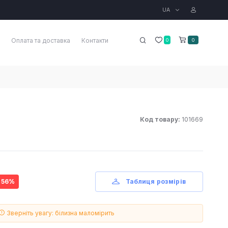
UA
Оплата та доставка
Контакти
0
0
Код товару:
101669
- 56%
Таблиця розмірів
Зверніть увагу: білизна маломірить