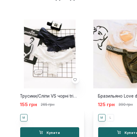
Трусики/Сліпи VS чорні triangle
Бразильяно Love d
155 грн
125 грн
265 грн
390 грн
M
M
L
Купити
Купит