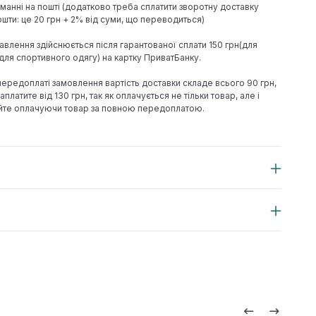
иманні на пошті (додатково треба сплатити зворотну доставку
шти: це 20 грн + 2% від суми, що переводиться)
авлення здійснюється після гарантованої сплати 150 грн(для
н(для спортивного одягу) на картку ПриватБанку.
 передоплаті замовлення вартість доставки складе всього 90 грн,
аплатите від 130 грн, так як оплачується не тільки товар, але і
йте оплачуючи товар за повною передоплатою.