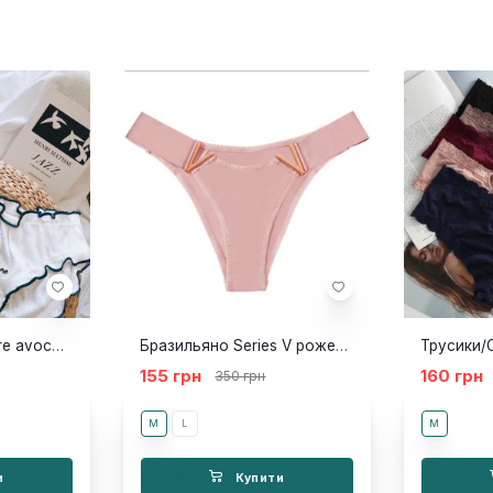
Трусики Love is pure avocado
Бразильяно Series V рожевий
Трусики/С
155 грн
160 грн
350 грн
M
L
M
и
Купити