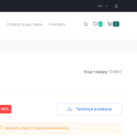
UA
Оплата та доставка
Контакти
0
0
Код товару:
101667
- 56%
Таблиця розмірів
Зверніть увагу: білизна маломірить