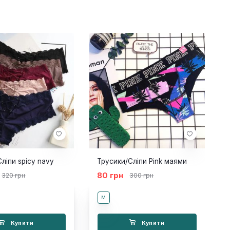
ліпи spicy navy
Трусики/Сліпи Pink маями
80 грн
320 грн
300 грн
M
Купити
Купити