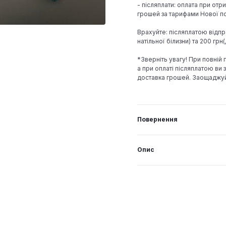
- післяплати: оплата при отр
грошей за тарифами Нової по
Врахуйте: післяплатою відпр
натільної білизни) та 200 гр
*Зверніть увагу! При повній
а при оплаті післяплатою ви з
доставка грошей. Заощаджу
Повернення
Опис