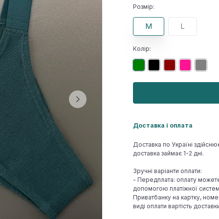
Розмір:
M
L
Колір:
Доставка і оплата
Доставка по Україні здійсню
доставка займає 1-2 дні.
Зручні варіанти оплати:
- Передплата: оплату может
допомогою платіжної системи
Приватбанку на картку, номе
виді оплати вартість достав