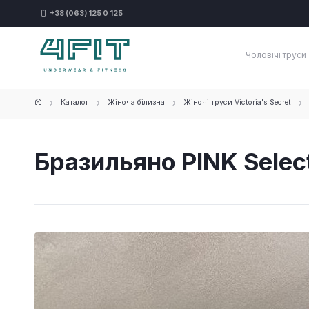
+38 (063) 125 0 125
Чоловічі труси
Каталог
Жіноча білизна
Жіночі труси Victoria's Secret
Бразильяно PINK Select