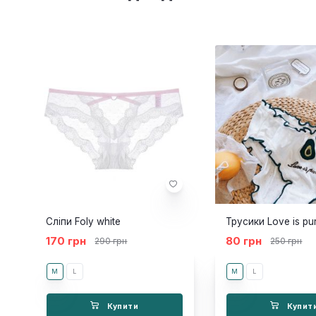
Сліпи Foly white
170 грн
80 грн
290 грн
250 грн
M
L
M
L
Купити
Купит