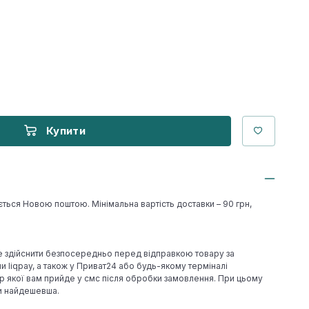
Купити
ється Новою поштою. Мінімальна вартість доставки – 90 грн,
е здійснити безпосередньо перед відправкою товару за
 liqpay, а також у Приват24 або будь-якому терміналі
р якої вам прийде у смс після обробки замовлення. При цьому
ки найдешевша.