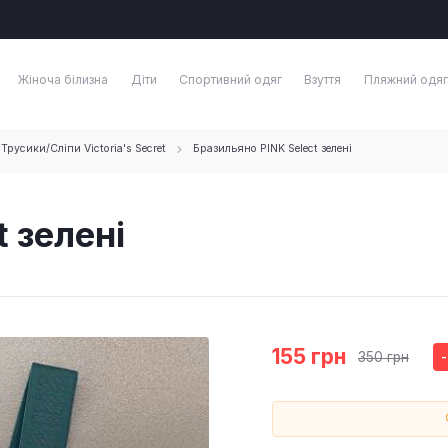
Жіноча білизна
Діти
Спортивний одяг
Взуття
Пляжний одяг
Трусики/Сліпи Victoria's Secret
Бразильяно PINK Select зелені
 зелені
155 грн
350 грн