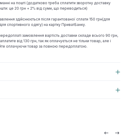
иманні на пошті (додатково треба сплатити зворотну доставку
шти: це 20 грн + 2% від суми, що переводиться)
авлення здійснюється після гарантованої сплати 150 грн(для
н(для спортивного одягу) на картку ПриватБанку.
 передоплаті замовлення вартість доставки складе всього 90 грн,
аплатите від 130 грн, так як оплачується не тільки товар, але і
йте оплачуючи товар за повною передоплатою.