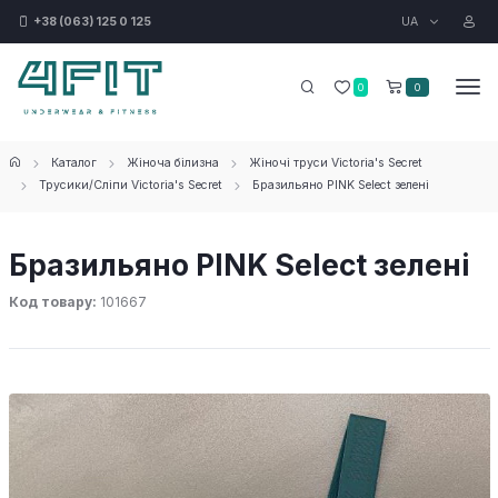
UA
+38 (063) 125 0 125
0
0
Каталог
Жіноча білизна
Жіночі труси Victoria's Secret
Трусики/Сліпи Victoria's Secret
Бразильяно PINK Select зелені
Бразильяно PINK Select зелені
Код товару:
101667