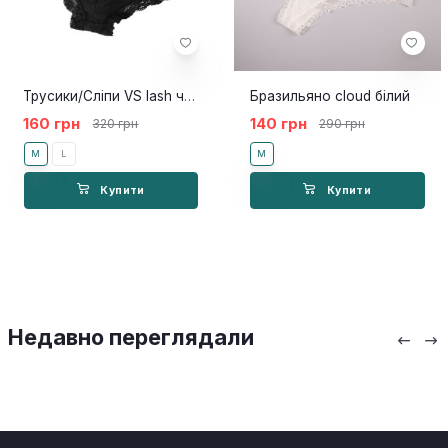
Трусики/Сліпи VS lash чорний
Бразильяно cloud білий
160 грн
140 грн
320 грн
290 грн
M
L
M
Купити
Купити
Недавно переглядали