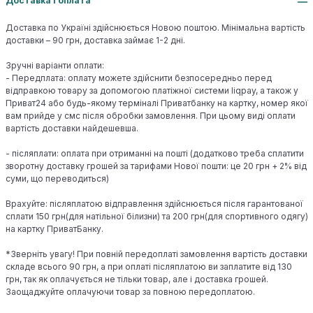
Доставка і оплата
Доставка по Україні здійснюється Новою поштою. Мінімальна вартість
доставки – 90 грн, доставка займає 1-2 дні.
Зручні варіанти оплати:
- Передплата: оплату можете здійснити безпосередньо перед
відправкою товару за допомогою платіжної системи liqpay, а також у
Приват24 або будь-якому терміналі Приватбанку на картку, номер якої
вам прийде у смс після обробки замовлення. При цьому виді оплати
вартість доставки найдешевша.
- післяплати: оплата при отриманні на пошті (додатково треба сплатити
зворотну доставку грошей за тарифами Нової пошти: це 20 грн + 2% від
суми, що переводиться)
Врахуйте: післяплатою відправлення здійснюється після гарантованої
сплати 150 грн(для натільної білизни) та 200 грн(для спортивного одягу)
на картку ПриватБанку.
*Зверніть увагу! При повній передоплаті замовлення вартість доставки
складе всього 90 грн, а при оплаті післяплатою ви заплатите від 130
грн, так як оплачується не тільки товар, але і доставка грошей.
Заощаджуйте оплачуючи товар за повною передоплатою.