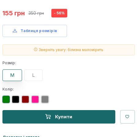
155 грн
350 грн
- 56%
Таблиця розмірів
Зверніть увагу: білизна маломірить
Розмір:
M
L
Колір:
Купити