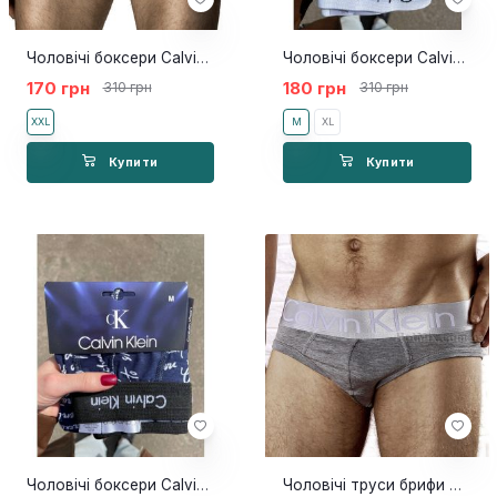
Чоловічі боксери Calvin Klein 365 білі NEW
Чоловічі боксери Calvin Klein 365 NEW jeans
170 грн
180 грн
310 грн
310 грн
XXL
M
XL
Купити
Купити
Чоловічі боксери Calvin Klein 365 NEW letters 2
Чоловічі труси брифи Calvin Klein Brief Steel Grey