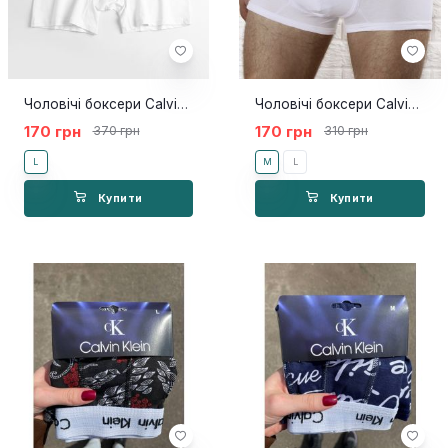
Чоловічі боксери Calvin Klein CITY білі
Чоловічі боксери Calvin Klein білі з чорною гумкою
170 грн
170 грн
370 грн
310 грн
L
M
L
Купити
Купити