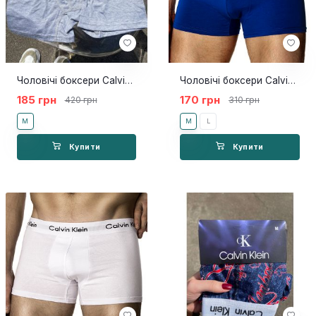
Чоловічі боксери Calvin Klein X
Чоловічі боксери Calvin Klein 365 Сині NEW
185 грн
170 грн
420 грн
310 грн
M
M
L
Купити
Купити