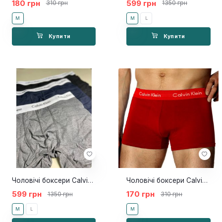
180 грн
599 грн
310 грн
1350 грн
M
M
L
Купити
Купити
Чоловічі боксери Calvin Klein Classic 3шт
Чоловічі боксери Calvin Klein 365 Червоні NEW
599 грн
170 грн
1350 грн
310 грн
M
L
M