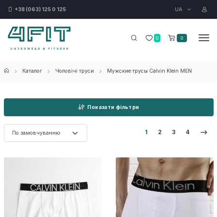
UA
+38 (063) 125 0 125
0
0
Каталог
Чоловічі труси
Мужские трусы Calvin Klein MEN
Показати фільтри
1
2
3
4