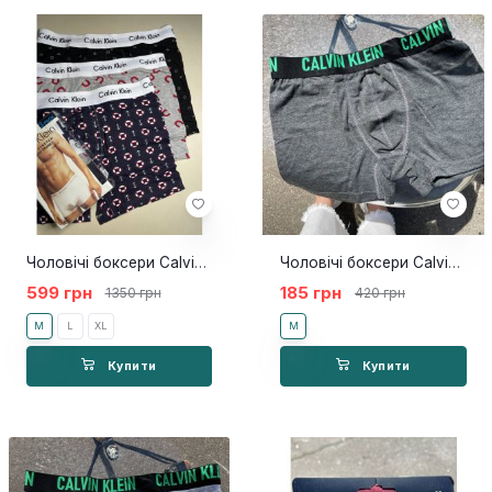
Чоловічі боксери Calvin Klein Fusion 3шт
Чоловічі боксери Calvin Klein X графіт
599 грн
185 грн
1350 грн
420 грн
M
L
XL
M
Купити
Купити