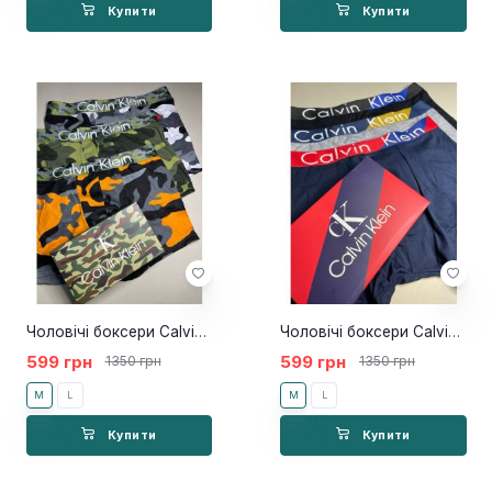
Купити
Купити
Чоловічі боксери Calvin Klein 3шт камуфляж
Чоловічі боксери Calvin Klein 3шт color
599 грн
599 грн
1350 грн
1350 грн
M
L
M
L
Купити
Купити