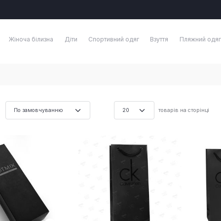
Жіноча білизна
Діти
Спортивний одяг
Взуття
Пляжний одяг
товарів на сторінці