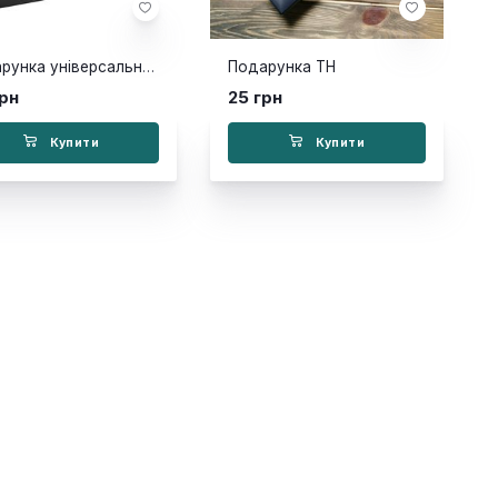
Подарунка універсальна + пакет
Подарунка TH
грн
25 грн
Купити
Купити