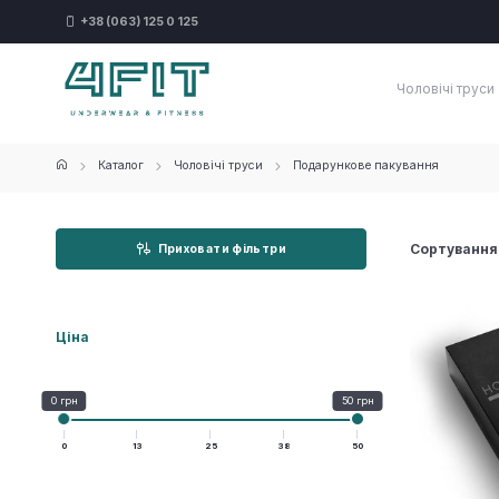
+38 (063) 125 0 125
Чоловічі труси
Каталог
Чоловічі труси
Подарункове пакування
Сортування
Приховати фільтри
Ціна
0 грн
50 грн
0
13
25
38
50