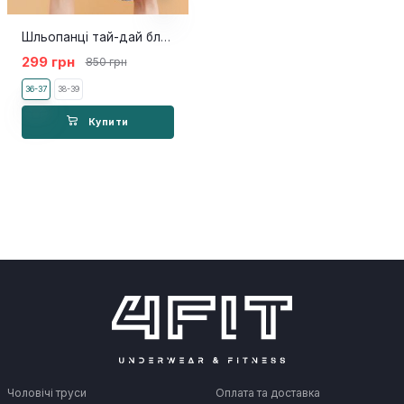
Шльопанці тай-дай блакитні
299 грн
850 грн
36-37
38-39
Купити
Чоловічі труси
Оплата та доставка