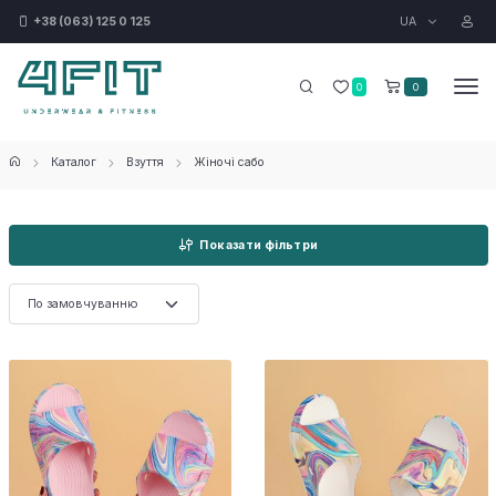
UA
+38 (063) 125 0 125
0
0
Каталог
Взуття
Жіночі сабо
Показати фільтри