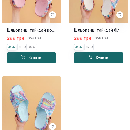
Шльопанці тай-дай рожеві
Шльопанці тай-дай білі
299 грн
299 грн
850 грн
850 грн
36-37
38-39
40-41
36-37
38-39
Купити
Купити