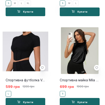
S
M
L
XL
S
M
L
Купити
Купити
Спортивна футболка Veni black
Спортивна майка Mila black
599 грн
699 грн
1200 грн
1900 грн
L
S
Купити
Купити