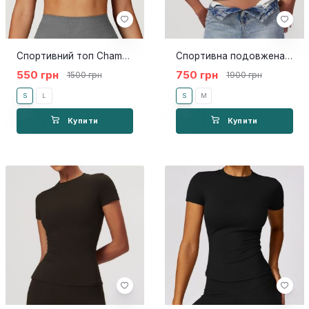
Спортивний топ Chamomile grey
Спортивна подовжена футболка Slim khaki
550 грн
750 грн
1500 грн
1900 грн
S
L
S
M
Купити
Купити