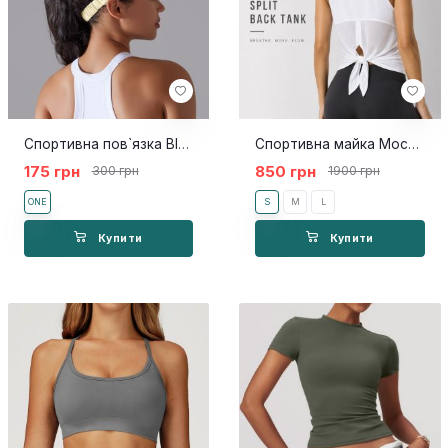
Спортивна пов`язка Bler yellow
Спортивна майка Moccy white
175 грн
850 грн
300 грн
1900 грн
ONE
S
M
L
Купити
Купити