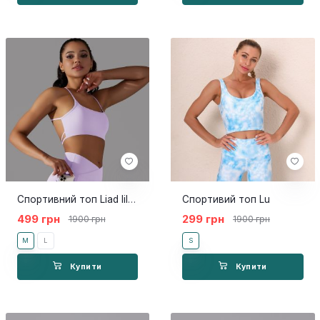
Спортивний топ Liad lilac
Спортивий топ Lu
499 грн
299 грн
1900 грн
1900 грн
M
L
S
Купити
Купити