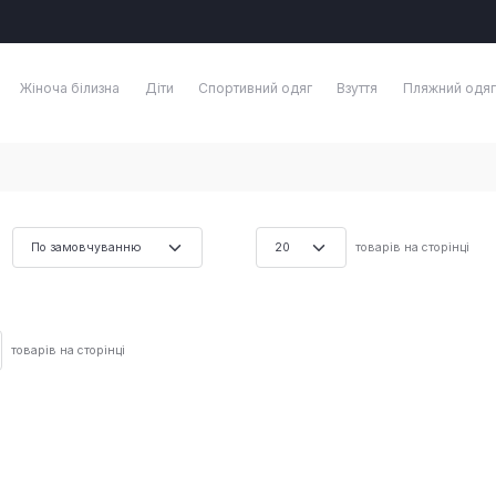
Жіноча білизна
Діти
Спортивний одяг
Взуття
Пляжний одяг
товарів на сторінці
товарів на сторінці