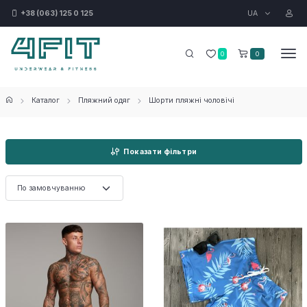
UA
+38 (063) 125 0 125
0
0
Каталог
Пляжний одяг
Шорти пляжні чоловічі
Показати фільтри