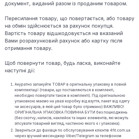
документ, виданий разом із проданим товаром.
Пересилання товару, що повертається, або товару
на обмін здійснюється за рахунок покупця.
Вартість товару відшкодовується на вказаний
Вами розрахунковий рахунок або картку після
отримання товару.
Щоб повернути товар, будь ласка, виконайте
наступні дії:
Акуратно запакуйте ТОВАР в оригінальну упаковку в повній
комплектації (товари, що поставляються в комплекті,
необхідно повертати також в комплекті). Під оригінальною
упаковкою маємо на увазі коробку від взуття, пакет від одягу
чи аксесуарів, в якій цей товар було отримано) ВАЖЛИВО!
ОРИГІНАЛЬНА УПАКОВКА ПОВИННА БУТИ без пошкоджень
(без скотчу, написів, наклейок та інших елементів, які можуть
зіпсувати товарний вигляд, частиною якого є і упаковка).
Зверніться до фахівця по обслуговування клієнтів 4fit.com.ua
через зручний месенджер Viber/Telegram за телефоном