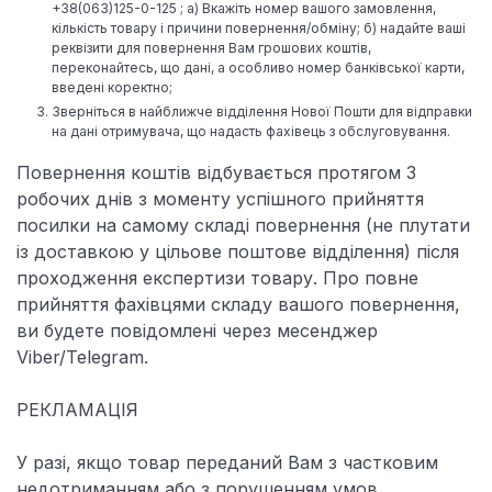
+38(063)125-0-125 ; а) Вкажіть номер вашого замовлення,
кількість товару і причини повернення/обміну; б) надайте ваші
реквізити для повернення Вам грошових коштів,
переконайтесь, що дані, а особливо номер банківської карти,
введені коректно;
Зверніться в найближче відділення Нової Пошти для відправки
на дані отримувача, що надасть фахівець з обслуговування.
Повернення коштів відбувається протягом 3
робочих днів з моменту успішного прийняття
посилки на самому складі повернення (не плутати
із доставкою у цільове поштове відділення) після
проходження експертизи товару. Про повне
прийняття фахівцями складу вашого повернення,
ви будете повідомлені через месенджер
Viber/Telegram.
РЕКЛАМАЦІЯ
У разі, якщо товар переданий Вам з частковим
недотриманням або з порушенням умов