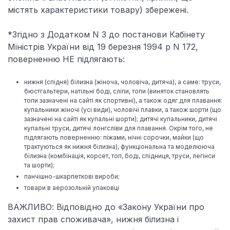
містять характеристики товару) збережені.
*Згідно з Додатком N 3 до постанови Кабінету
Міністрів України від 19 березня 1994 р N 172,
поверненню НЕ підлягають:
нижня (спідня) білизна (жіноча, чоловіча, дитяча), а саме: труси,
бюстгальтери, натільні боді, сліпи, топи (виняток становлять
топи зазначені на сайті як спортивні), а також одяг для плавання:
купальники жіночі (усі види), чоловічі плавки, а також шорти (що
зазначені на сайті як купальні шорти); дитячі купальники, дитячі
купальні труси, дитячі лонгсліви для плавання. Окрім того, не
підлягають поверненню: піжами, нічні сорочки, майки (що
трактуються як нижня білизна), функціональна та моделююча
білизна (комбінація, корсет, топ, боді, спідниця, труси, легінси
та шорти);
панчішно-шкарпеткові вироби;
товари в аерозольній упаковці
ВАЖЛИВО: Відповідно до «Закону України про
захист прав споживача», нижня білизна і