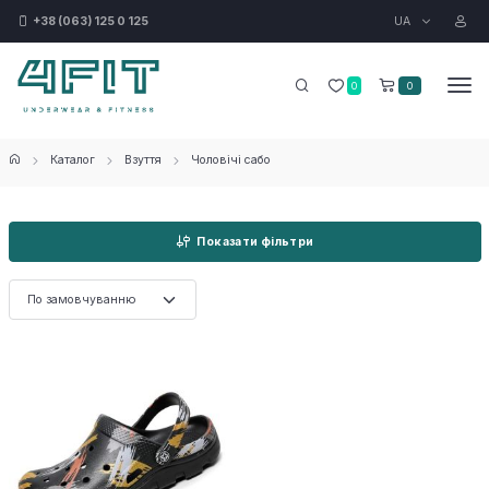
UA
+38 (063) 125 0 125
0
0
Каталог
Взуття
Чоловічі сабо
Показати фільтри