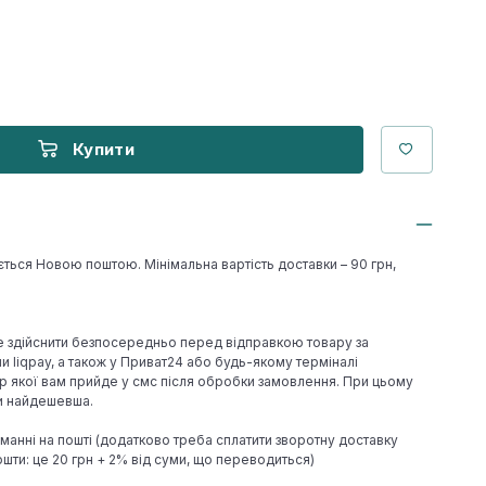
Купити
ється Новою поштою. Мінімальна вартість доставки – 90 грн,
е здійснити безпосередньо перед відправкою товару за
 liqpay, а також у Приват24 або будь-якому терміналі
р якої вам прийде у смс після обробки замовлення. При цьому
ки найдешевша.
иманні на пошті (додатково треба сплатити зворотну доставку
шти: це 20 грн + 2% від суми, що переводиться)