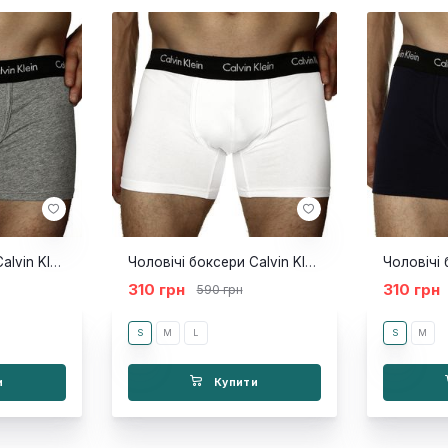
Чоловічі боксери Calvin Klein Original Сlassic сірі
Чоловічі боксери Calvin Klein Original Сlassic білі
310 грн
310 грн
590 грн
S
M
L
S
M
и
Купити