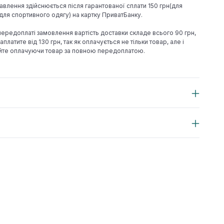
авлення здійснюється після гарантованої сплати 150 грн(для
н(для спортивного одягу) на картку ПриватБанку.
 передоплаті замовлення вартість доставки складе всього 90 грн,
аплатите від 130 грн, так як оплачується не тільки товар, але і
йте оплачуючи товар за повною передоплатою.