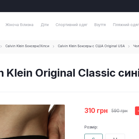
Жіноча білизна
Діти
Спортивний одяг
Взуття
Пляжний одяг
Calvin Klein Боксери/Хіпси
Calvin Klein Боксеры с США Original USA
Чол
 Klein Original Сlassic син
310 грн
590 грн
Розмір: