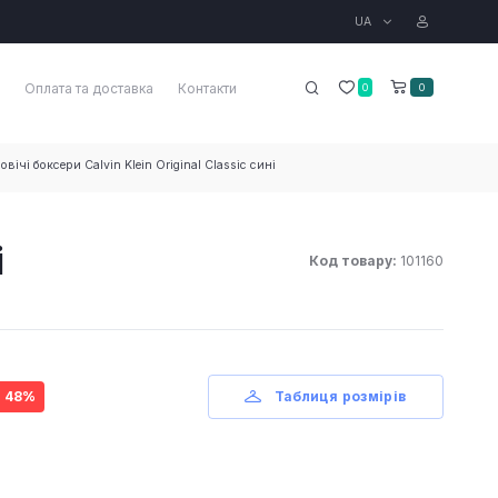
UA
Оплата та доставка
Контакти
0
0
овічі боксери Calvin Klein Original Сlassic сині
і
Код товару:
101160
- 48%
Таблиця розмірів