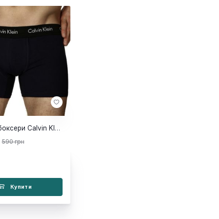
Чоловічі боксери Calvin Klein Original Сlassic сині
590 грн
Купити