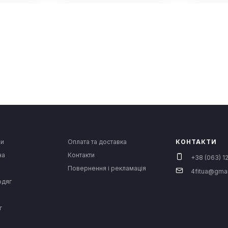
си
Оплата та доставка
КОНТАКТИ
на
Контакти
+38 (063) 12
Повернення і рекламація
4fitua@gma
одяг
г