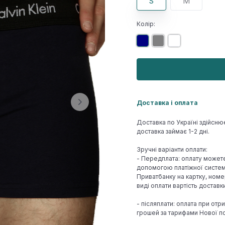
S
M
Колір:
Доставка і оплата
Доставка по Україні здійсню
доставка займає 1-2 дні.
Зручні варіанти оплати:
- Передплата: оплату может
допомогою платіжної системи
Приватбанку на картку, номе
виді оплати вартість достав
- післяплати: оплата при отр
грошей за тарифами Нової по