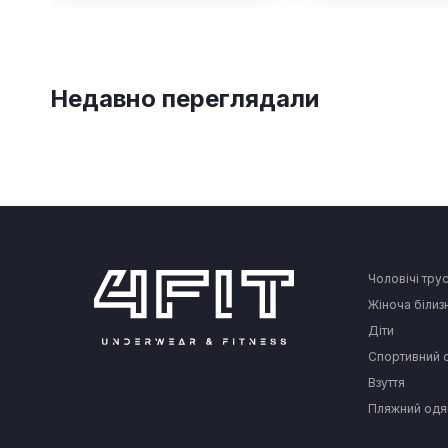
Недавно переглядали
Чоловічі тру
Жіноча білиз
Діти
Спортивний 
Взуття
Пляжний одя