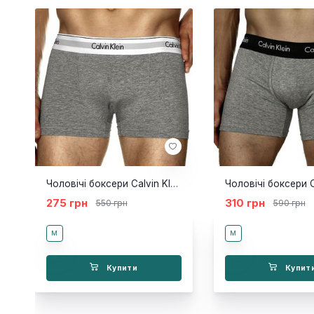
Чоловічі боксери Calvin Klein Original Low Rise сірі
275 грн
310 грн
550 грн
590 грн
M
M
Купити
Купит