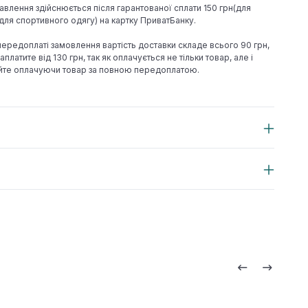
авлення здійснюється після гарантованої сплати 150 грн(для
н(для спортивного одягу) на картку ПриватБанку.
 передоплаті замовлення вартість доставки складе всього 90 грн,
аплатите від 130 грн, так як оплачується не тільки товар, але і
йте оплачуючи товар за повною передоплатою.