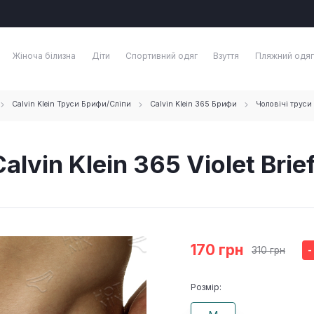
Жіноча білизна
Діти
Спортивний одяг
Взуття
Пляжний одяг
Calvin Klein Труси Брифи/Сліпи
Calvin Klein 365 Брифи
Чоловічі труси 
lvin Klein 365 Violet Brie
170 грн
310 грн
-
Розмір: