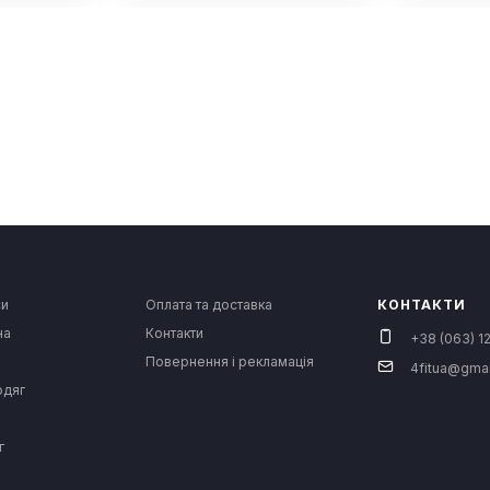
си
Оплата та доставка
КОНТАКТИ
на
Контакти
+38 (063) 12
Повернення і рекламація
4fitua@gma
одяг
г