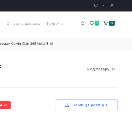
UA
Оплата та доставка
Контакти
0
0
брифи Calvin Klein 365 Violet Brief
f
Код товару:
133
 46%
Таблиця розмірів