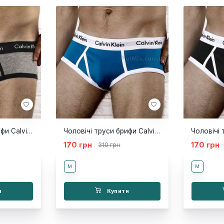
Чоловічі труси брифи Calvin Klein 365 Grey Black Brief
Чоловічі труси брифи Calvin Klein 365 Navy Brief
170 грн
170 грн
310 грн
M
M
и
Купити