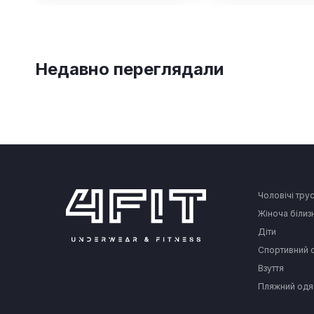
Недавно переглядали
Чоловічі тру
Жіноча білиз
Діти
Спортивний 
Взуття
Пляжний одя