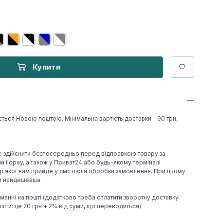
Купити
ється Новою поштою. Мінімальна вартість доставки – 90 грн,
е здійснити безпосередньо перед відправкою товару за
 liqpay, а також у Приват24 або будь-якому терміналі
р якої вам прийде у смс після обробки замовлення. При цьому
ки найдешевша.
иманні на пошті (додатково треба сплатити зворотну доставку
шти: це 20 грн + 2% від суми, що переводиться)