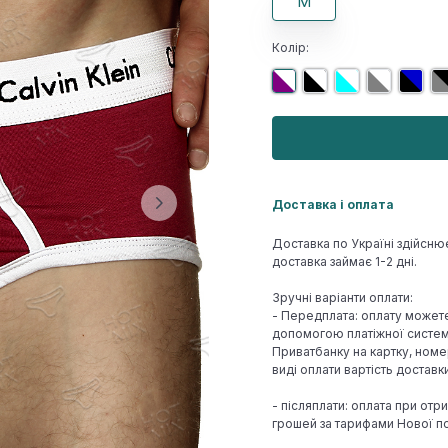
M
Колір:
Доставка і оплата
Доставка по Україні здійсню
доставка займає 1-2 дні.
Зручні варіанти оплати:
- Передплата: оплату может
допомогою платіжної системи
Приватбанку на картку, номе
виді оплати вартість достав
- післяплати: оплата при отр
грошей за тарифами Нової по