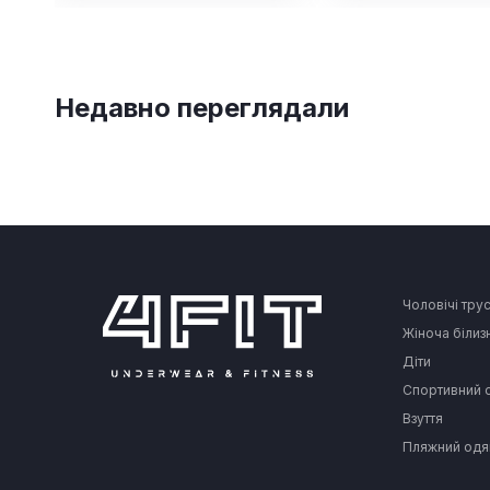
Недавно переглядали
Чоловічі тру
Жіноча білиз
Діти
Спортивний 
Взуття
Пляжний одя