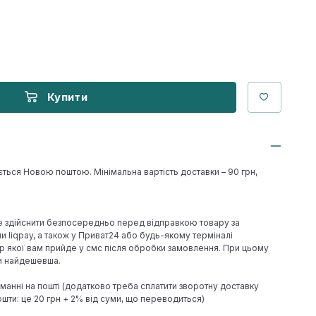
Купити
ється Новою поштою. Мінімальна вартість доставки – 90 грн,
е здійснити безпосередньо перед відправкою товару за
 liqpay, а також у Приват24 або будь-якому терміналі
р якої вам прийде у смс після обробки замовлення. При цьому
ки найдешевша.
иманні на пошті (додатково треба сплатити зворотну доставку
шти: це 20 грн + 2% від суми, що переводиться)