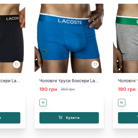
Чоловічі труси боксери Lacoste NEW сині
Чоловічі труси боксери Lacoste блакитні смуга
190 грн
190 грн
350 грн
M
M
и
Купити