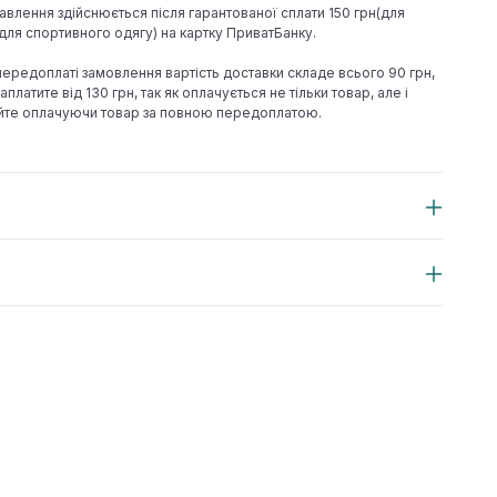
авлення здійснюється після гарантованої сплати 150 грн(для
н(для спортивного одягу) на картку ПриватБанку.
 передоплаті замовлення вартість доставки складе всього 90 грн,
аплатите від 130 грн, так як оплачується не тільки товар, але і
йте оплачуючи товар за повною передоплатою.