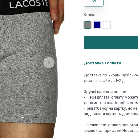
M
Колір:
Доставка і оплата
Доставка по Україні здійсню
доставка займає 1-2 дні.
Зручні варіанти оплати:
- Передплата: оплату может
допомогою платіжної системи
Приватбанку на картку, номе
виді оплати вартість достав
- післяплати: оплата при отр
грошей за тарифами Нової по