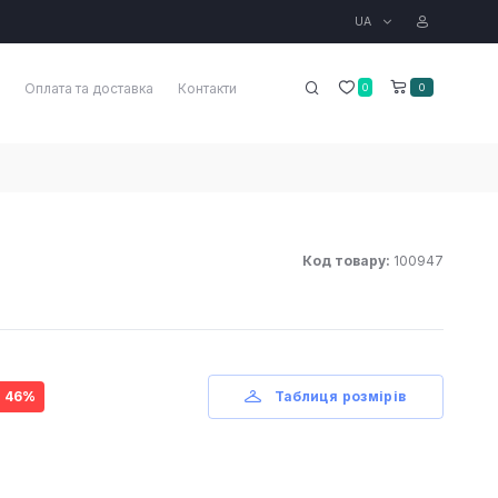
UA
Оплата та доставка
Контакти
0
0
Код товару:
100947
- 46%
Таблиця розмірів