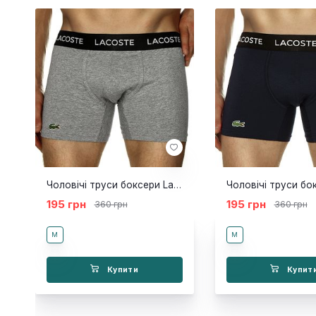
Чоловічі труси боксери Lacoste NEW сірі
195 грн
195 грн
360 грн
360 грн
M
M
Купити
Купит