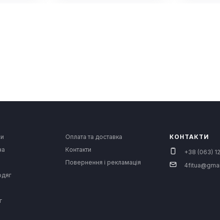
си
Оплата та доставка
КОНТАКТИ
на
Контакти
+38 (063) 12
Повернення і рекламація
4fitua@gma
одяг
г