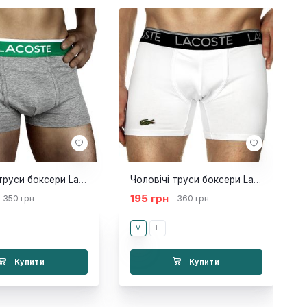
Чоловічі труси боксери Lacoste сірі смуга
Чоловічі труси боксери Lacoste NEW білі
195 грн
350 грн
360 грн
M
L
Купити
Купити