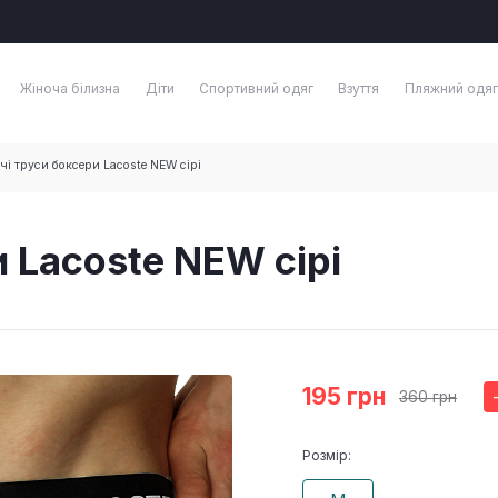
Жіноча білизна
Діти
Спортивний одяг
Взуття
Пляжний одяг
чі труси боксери Lacoste NEW сірі
 Lacoste NEW сірі
195 грн
360 грн
Розмір: