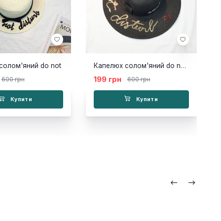
солом'яний do not
Капелюх солом'яний do not чорний
199 грн
600 грн
600 грн
Купити
Купити