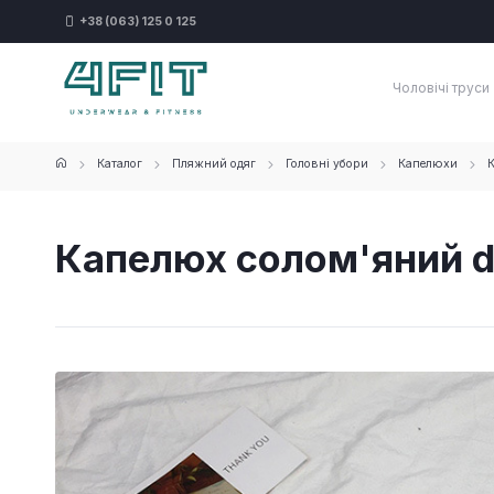
+38 (063) 125 0 125
Чоловічі труси
Каталог
Пляжний одяг
Головні убори
Капелюхи
К
Капелюх солом'яний d