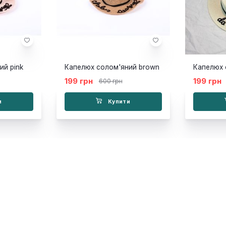
ий pink
Капелюх солом'яний brown
Капелюх 
199 грн
199 грн
600 грн
и
Купити