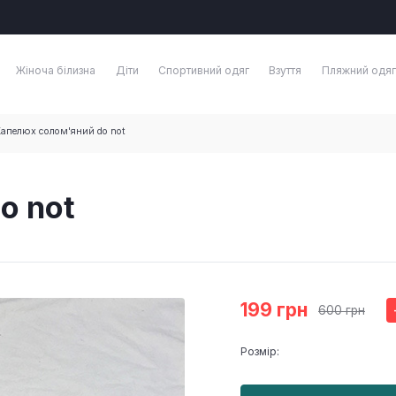
Жіноча білизна
Діти
Спортивний одяг
Взуття
Пляжний одяг
апелюх солом'яний do not
o not
199 грн
600 грн
Розмір: