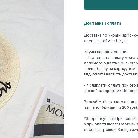
Доставка і оплата
Доставка по Україні здійсню
доставка займає 1-2 дні.
Зручні варіанти оплати:
- Передплата: оплату может
допомогою платіжної системи
Приватбанку на картку, номе
виді оплати вартість достав
- післяплати: оплата при отр
грошей за тарифами Нової по
Врахуйте: післяплатою відпр
натільної білизни) та 200 гр
*Зверніть увагу! При повній
а при оплаті післяплатою ви з
доставка грошей. Заощаджу