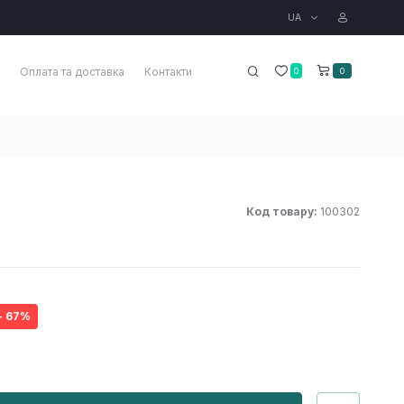
UA
Оплата та доставка
Контакти
0
0
Код товару:
100302
- 67%