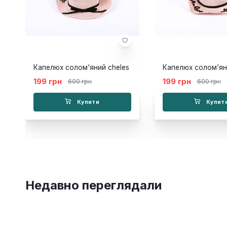
Капелюх солом'яний cheles
Капелюх солом'ян
199 грн
199 грн
600 грн
600 грн
Купити
Купит
Недавно переглядали