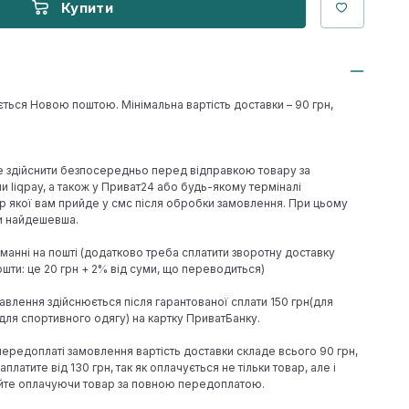
Купити
ється Новою поштою. Мінімальна вартість доставки – 90 грн,
е здійснити безпосередньо перед відправкою товару за
 liqpay, а також у Приват24 або будь-якому терміналі
р якої вам прийде у смс після обробки замовлення. При цьому
ки найдешевша.
иманні на пошті (додатково треба сплатити зворотну доставку
шти: це 20 грн + 2% від суми, що переводиться)
авлення здійснюється після гарантованої сплати 150 грн(для
н(для спортивного одягу) на картку ПриватБанку.
 передоплаті замовлення вартість доставки складе всього 90 грн,
аплатите від 130 грн, так як оплачується не тільки товар, але і
йте оплачуючи товар за повною передоплатою.