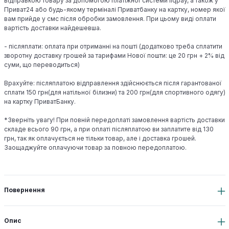
відправкою товару за допомогою платіжної системи liqpay, а також у
Приват24 або будь-якому терміналі Приватбанку на картку, номер якої
вам прийде у смс після обробки замовлення. При цьому виді оплати
вартість доставки найдешевша.
- післяплати: оплата при отриманні на пошті (додатково треба сплатити
зворотну доставку грошей за тарифами Нової пошти: це 20 грн + 2% від
суми, що переводиться)
Врахуйте: післяплатою відправлення здійснюється після гарантованої
сплати 150 грн(для натільної білизни) та 200 грн(для спортивного одягу)
на картку ПриватБанку.
*Зверніть увагу! При повній передоплаті замовлення вартість доставки
складе всього 90 грн, а при оплаті післяплатою ви заплатите від 130
грн, так як оплачується не тільки товар, але і доставка грошей.
Заощаджуйте оплачуючи товар за повною передоплатою.
Повернення
Опис