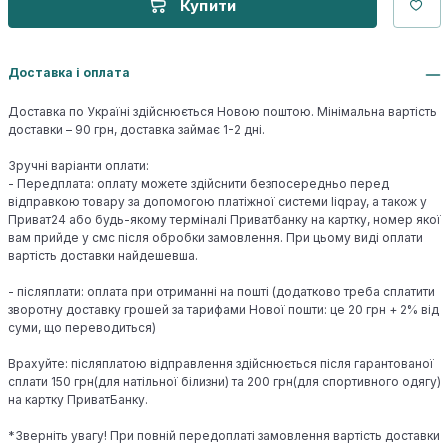
Купити
Доставка і оплата
Доставка по Україні здійснюється Новою поштою. Мінімальна вартість
доставки – 90 грн, доставка займає 1-2 дні.
Зручні варіанти оплати:
- Передплата: оплату можете здійснити безпосередньо перед
відправкою товару за допомогою платіжної системи liqpay, а також у
Приват24 або будь-якому терміналі Приватбанку на картку, номер якої
вам прийде у смс після обробки замовлення. При цьому виді оплати
вартість доставки найдешевша.
- післяплати: оплата при отриманні на пошті (додатково треба сплатити
зворотну доставку грошей за тарифами Нової пошти: це 20 грн + 2% від
суми, що переводиться)
Врахуйте: післяплатою відправлення здійснюється після гарантованої
сплати 150 грн(для натільної білизни) та 200 грн(для спортивного одягу)
на картку ПриватБанку.
*Зверніть увагу! При повній передоплаті замовлення вартість доставки