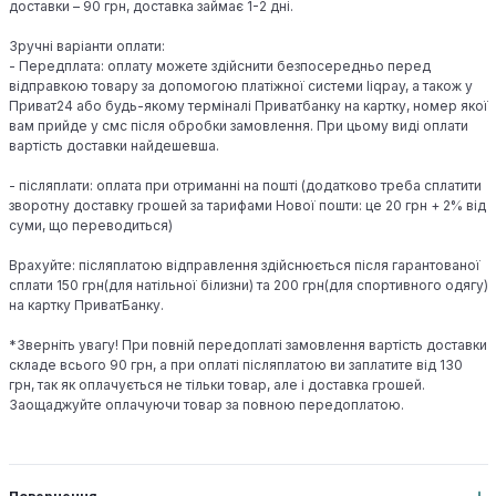
доставки – 90 грн, доставка займає 1-2 дні.
Зручні варіанти оплати:
- Передплата: оплату можете здійснити безпосередньо перед
відправкою товару за допомогою платіжної системи liqpay, а також у
Приват24 або будь-якому терміналі Приватбанку на картку, номер якої
вам прийде у смс після обробки замовлення. При цьому виді оплати
вартість доставки найдешевша.
- післяплати: оплата при отриманні на пошті (додатково треба сплатити
зворотну доставку грошей за тарифами Нової пошти: це 20 грн + 2% від
суми, що переводиться)
Врахуйте: післяплатою відправлення здійснюється після гарантованої
сплати 150 грн(для натільної білизни) та 200 грн(для спортивного одягу)
на картку ПриватБанку.
*Зверніть увагу! При повній передоплаті замовлення вартість доставки
складе всього 90 грн, а при оплаті післяплатою ви заплатите від 130
грн, так як оплачується не тільки товар, але і доставка грошей.
Заощаджуйте оплачуючи товар за повною передоплатою.