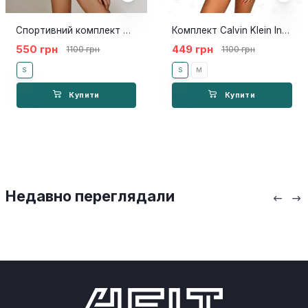
Спортивний комплект Calvin Klein Топ Труси синій
Комплект Calvin Klein Intense Power білий з чорною гумкою
550 грн
449 грн
1100 грн
1100 грн
S
S
M
Купити
Купити
Недавно переглядали