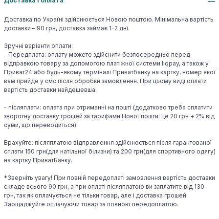
Доставка і оплата
Доставка по Україні здійснюється Новою поштою. Мінімальна вартість
доставки – 90 грн, доставка займає 1-2 дні.
Зручні варіанти оплати:
- Передплата: оплату можете здійснити безпосередньо перед
відправкою товару за допомогою платіжної системи liqpay, а також у
Приват24 або будь-якому терміналі Приватбанку на картку, номер якої
вам прийде у смс після обробки замовлення. При цьому виді оплати
вартість доставки найдешевша.
- післяплати: оплата при отриманні на пошті (додатково треба сплатити
зворотну доставку грошей за тарифами Нової пошти: це 20 грн + 2% від
суми, що переводиться)
Врахуйте: післяплатою відправлення здійснюється після гарантованої
сплати 150 грн(для натільної білизни) та 200 грн(для спортивного одягу)
на картку ПриватБанку.
*Зверніть увагу! При повній передоплаті замовлення вартість доставки
складе всього 90 грн, а при оплаті післяплатою ви заплатите від 130
грн, так як оплачується не тільки товар, але і доставка грошей.
Заощаджуйте оплачуючи товар за повною передоплатою.