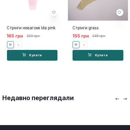
Стрінги невагомі Ida pink
Стрінги grass
165 грн
155 грн
320 грн
245 грн
M
L
M
L
Купити
Купити
Недавно переглядали