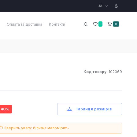
UA
Оплата та доставка
Контакти
0
0
Код товару:
102069
- 40%
Таблиця розмірів
Зверніть увагу: білизна маломірить