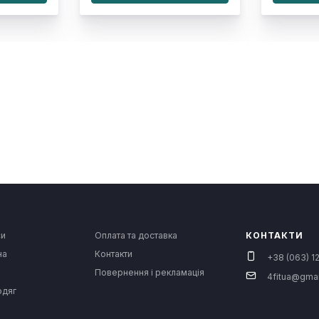
си
Оплата та доставка
КОНТАКТИ
на
Контакти
+38 (063) 12
Повернення і рекламація
4fitua@gma
одяг