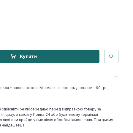
Купити
ється Новою поштою. Мінімальна вартість доставки – 90 грн,
е здійснити безпосередньо перед відправкою товару за
 liqpay, а також у Приват24 або будь-якому терміналі
р якої вам прийде у смс після обробки замовлення. При цьому
ки найдешевша.