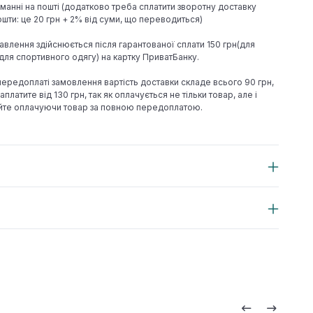
иманні на пошті (додатково треба сплатити зворотну доставку
шти: це 20 грн + 2% від суми, що переводиться)
авлення здійснюється після гарантованої сплати 150 грн(для
н(для спортивного одягу) на картку ПриватБанку.
 передоплаті замовлення вартість доставки складе всього 90 грн,
аплатите від 130 грн, так як оплачується не тільки товар, але і
йте оплачуючи товар за повною передоплатою.