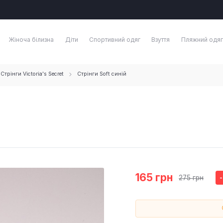
Жіноча білизна
Діти
Спортивний одяг
Взуття
Пляжний одяг
Стрінги Victoria's Secret
Стрінги Soft синій
165 грн
275 грн