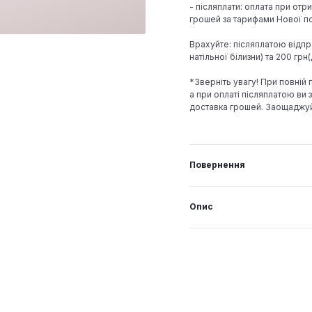
- післяплати: оплата при отр
грошей за тарифами Нової по
Врахуйте: післяплатою відпр
натільної білизни) та 200 гр
*Зверніть увагу! При повній
а при оплаті післяплатою ви з
доставка грошей. Заощаджу
Повернення
Опис