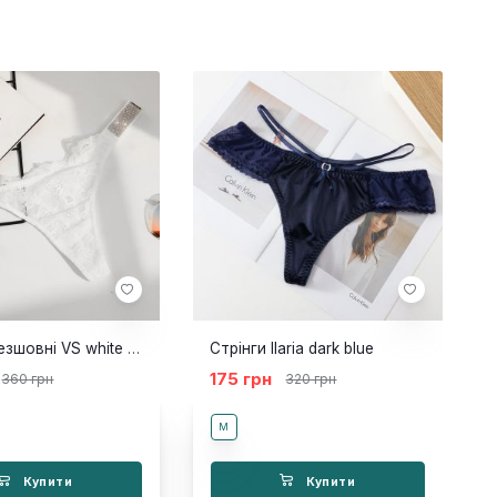
Стрінги безшовні VS white lace
Стрінги Ilaria dark blue
175 грн
360 грн
320 грн
M
Купити
Купити