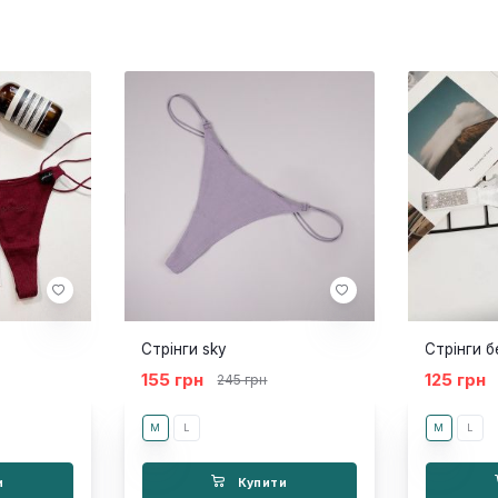
Стрінги sky
155 грн
125 грн
245 грн
M
L
M
L
и
Купити