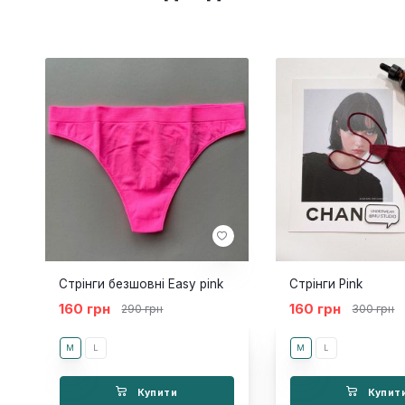
Стрінги безшовні Easy pink
Стрінги Pink
160 грн
160 грн
290 грн
300 грн
M
L
M
L
Купити
Купит