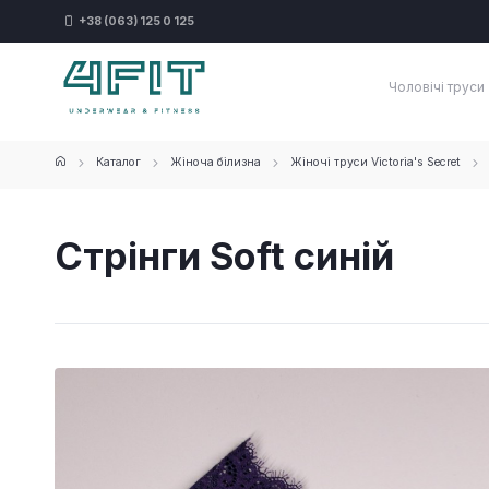
+38 (063) 125 0 125
Чоловічі труси
Каталог
Жіноча білизна
Жіночі труси Victoria's Secret
Стрінги Soft синій