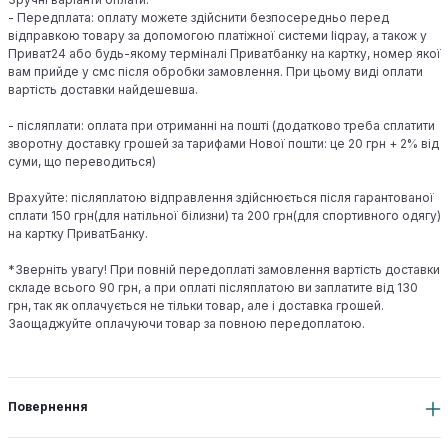
- Передплата: оплату можете здійснити безпосередньо перед
відправкою товару за допомогою платіжної системи liqpay, а також у
Приват24 або будь-якому терміналі Приватбанку на картку, номер якої
вам прийде у смс після обробки замовлення. При цьому виді оплати
вартість доставки найдешевша.
- післяплати: оплата при отриманні на пошті (додатково треба сплатити
зворотну доставку грошей за тарифами Нової пошти: це 20 грн + 2% від
суми, що переводиться)
Врахуйте: післяплатою відправлення здійснюється після гарантованої
сплати 150 грн(для натільної білизни) та 200 грн(для спортивного одягу)
на картку ПриватБанку.
*Зверніть увагу! При повній передоплаті замовлення вартість доставки
складе всього 90 грн, а при оплаті післяплатою ви заплатите від 130
грн, так як оплачується не тільки товар, але і доставка грошей.
Заощаджуйте оплачуючи товар за повною передоплатою.
Повернення