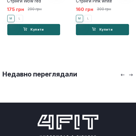
Стрінги Wow red
Стрінги Pink white
175 грн
160 грн
290 грн
300 грн
M
L
M
L
Купити
Купити
Недавно переглядали