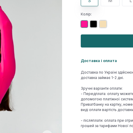
S
M
L
Колір:
Доставка і оплата
Доставка по Україні здійсню
доставка займає 1-2 дні.
Зручні варіанти оплати:
- Передплата: оплату может
допомогою платіжної системи
Приватбанку на картку, номе
виді оплати вартість достав
- післяплати: оплата при отр
грошей за тарифами Нової по