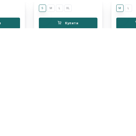
S
M
L
XL
M
L
и
Купити
си
Оплата та доставка
КОНТАКТИ
на
Контакти