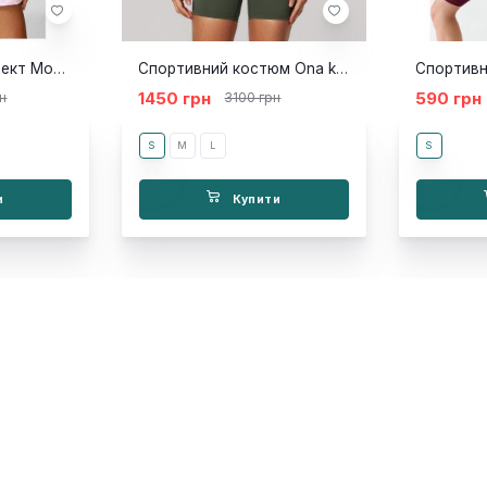
Спортивний комплект Monika pink
Спортивний костюм Ona khaki
1450 грн
590 грн
н
3100 грн
S
M
L
S
и
Купити