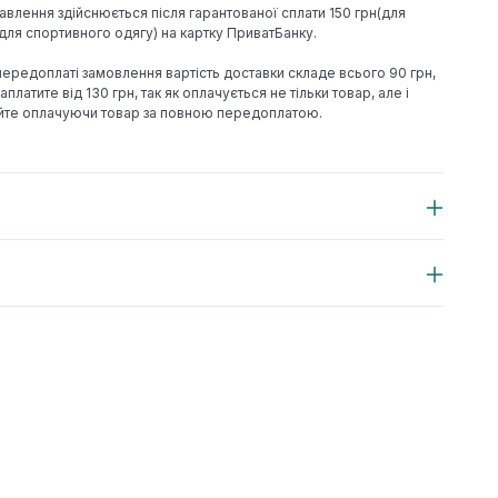
авлення здійснюється після гарантованої сплати 150 грн(для
н(для спортивного одягу) на картку ПриватБанку.
 передоплаті замовлення вартість доставки складе всього 90 грн,
аплатите від 130 грн, так як оплачується не тільки товар, але і
йте оплачуючи товар за повною передоплатою.