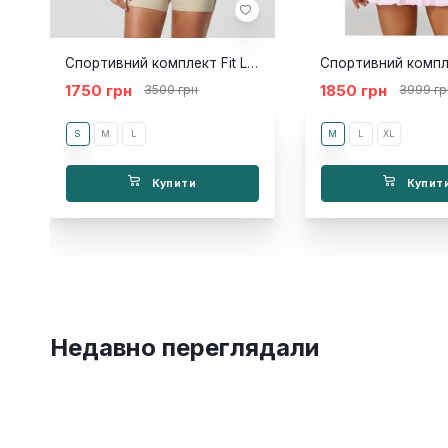
Спортивний комплект Fit Latte
1750 грн
1850 грн
3500 грн
3999 гр
S
M
L
M
L
XL
Купити
Купит
Недавно переглядали