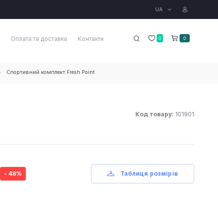
UA
Оплата та доставка
Контакти
0
0
Спортивний комплект Fresh Point
Код товару:
101901
- 48%
Таблиця розмірів