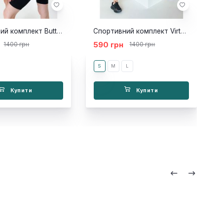
Спортивний комплект Button Violet Black
Спортивний комплект Virtual Brash Short Grey
590 грн
1400 грн
1400 грн
S
M
L
Купити
Купити