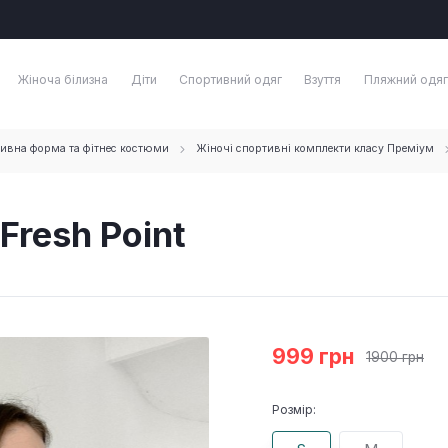
Жіноча білизна
Діти
Спортивний одяг
Взуття
Пляжний одяг
ивна форма та фітнес костюми
Жіночі спортивні комплекти класу Преміум
resh Point
999 грн
1900 грн
Розмір: