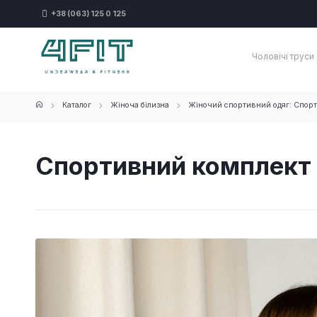
+38 (063) 125 0 125
Чоловічі труси
Каталог
Жіноча білизна
Жіночий спортивний одяг: Спорт
Спортивний комплект F