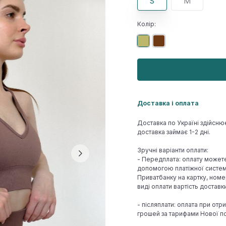
S
M
Колір:
Доставка і оплата
Доставка по Україні здійсню
доставка займає 1-2 дні.
Зручні варіанти оплати:
- Передплата: оплату может
допомогою платіжної системи
Приватбанку на картку, номе
виді оплати вартість достав
- післяплати: оплата при отр
грошей за тарифами Нової по