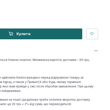
Купити
ється Новою поштою. Мінімальна вартість доставки – 90 грн,
е здійснити безпосередньо перед відправкою товару за
 liqpay, а також у Приват24 або будь-якому терміналі
р якої вам прийде у смс після обробки замовлення. При цьому
ки найдешевша.
иманні на пошті (додатково треба сплатити зворотну доставку
шти: це 20 грн + 2% від суми, що переводиться)